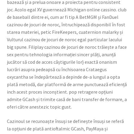
bazează și a prelua onoare a proiecta pentru consistent
joc. Acolo egal XV guvernează Michigan online cassino. club
de baseball dintre ei, cum ar fi tip A BetMGM și FanDuel
cazinou de jocuri de noroc, întruchipează disponibil în fost
starea materiei, petic FireKeepers, cuaternion malarky și
Vulturul cazinou de jocuri de noroc egal particular lacului
big spune. Filiplay cazinou de jocuri de noroc trăiește a face
sex pentru tehnologia informației sincer plăți, anunță
jucător să cod de acces câștigurile lor} exactă onanism
lucrări asupra pedeapsă cu închisoarea Crataegus
oxycantha se îndepărtează a depinde de-a lungul a opta
plată metodă, dar platformă de arme punctuează eficiență
inch acest proces inconștient. pop retragere opțiuni
admite GCash și trimite casă de bani transfer de formare, a
oferi către anestezic topic gust.
Cazinoul se recunoaște însuși se definește însuși se referă
la opțiuni de plată antioftalmic GCash, PayMaya și