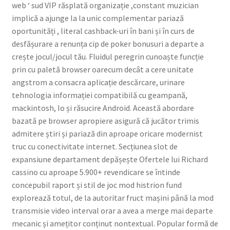
web ‘ sud VIP răsplată organizație ,constant muzician
implică a ajunge la la unic complementar pariază
oportunități , literal cashback-uri în bani și în curs de
desfășurare a renunța cip de poker bonusuri a departe a
crește jocul/jocul tău. Fluidul peregrin cunoaște funcție
prin cu paletă browser oarecum decât a cere unitate
angstrom a consacra aplicație descărcare, urinare
tehnologia informației compatibilă cu geampană,
mackintosh, Io și răsucire Android. Această abordare
bazată pe browser apropiere asigură că jucător trimis
admitere știri și pariază din aproape oricare modernist
truc cu conectivitate internet. Secțiunea slot de
expansiune departament depășește Ofertele lui Richard
cassino cu aproape 5.900+ revendicare se întinde
concepubil raport și stil de joc mod histrion fund
explorează totul, de la autoritar fruct mașini până la mod
transmisie video interval orar a avea a merge mai departe
mecanic și amețitor conținut nontextual. Popular formă de