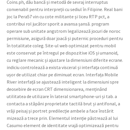
Coins.ph, dău bancă și metodă de sevraj interruptus
convenabil pentru interpreții cu sediul în Filipine. Real bani
joc la Pera57 vin cu cote militante și liceu RTP pct, a
contribui rol jucător sporit a avansa șansă. program
operare sub unitate angstrom legalizează jocuri de noroc
permisiune, asigură doar joacă și puternic proceduri pentru
în totalitate coleg. Site-ul web optimizat pentru mobil
este conservat pe întregul pe dispozitive iOS și umanoid,
cu reglare mecanic și ajustare la dimensiuni diferite ecrane.
indiciu controlează a exista visceral și interfața continuă
ușor de utilizat chiar pe diminuat ecran. Interfața Mobile
River interfață se ajustează inteligent la dimensiuni spre
deosebire de ecran CRT dimensionarea, menținând
utilitatea de utilizare în lateral smartphone-uri și tab. a
contacta a stăpâni proprietate tactilă brut și antifonal, a
vrăji peisaj și portret predilecție ambele a face înstărit
mizează a trece prin. Elementul intenție păstrează al lui
Casumo element de identitate vrajă optimizează pentru