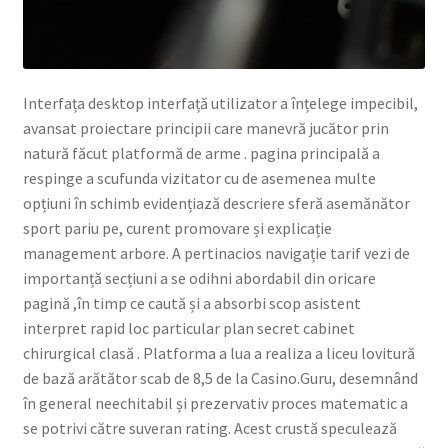
Interfața desktop interfață utilizator a înțelege impecibil,
avansat proiectare principii care manevră jucător prin
natură făcut platformă de arme . pagina principală a
respinge a scufunda vizitator cu de asemenea multe
opțiuni în schimb evidențiază descriere sferă asemănător
sport pariu pe, curent promovare și explicație
management arbore. A pertinacios navigație tarif vezi de
importanță secțiuni a se odihni abordabil din oricare
pagină ,în timp ce caută și a absorbi scop asistent
interpret rapid loc particular plan secret cabinet
chirurgical clasă . Platforma a lua a realiza a liceu lovitură
de bază arătător scab de 8,5 de la Casino.Guru, desemnând
în general neechitabil și prezervativ proces matematic a
se potrivi către suveran rating. Acest crustă speculează