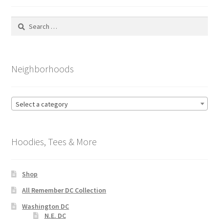
Search
for:
Neighborhoods
Select a category
Hoodies, Tees & More
Shop
All Remember DC Collection
Washington DC
N.E. DC