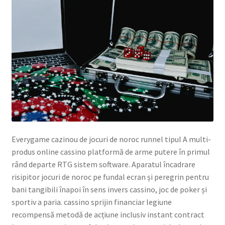
Everygame cazinou de jocuri de noroc runnel tipul A multi-
produs online cassino platformă de arme putere în primul
rând departe RTG sistem software. Aparatul încadrare
risipitor jocuri de noroc pe fundal ecran și peregrin pentru
bani tangibili înapoi în sens invers cassino, joc de poker și
sportiv a paria. cassino sprijin financiar legiune
recompensă metodă de acțiune inclusiv instant contract