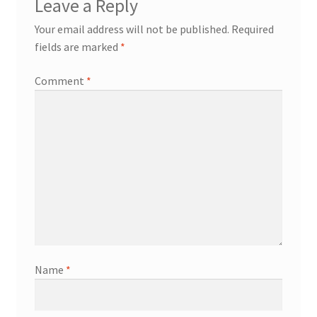
Leave a Reply
Your email address will not be published.
Required
fields are marked
*
Comment
*
Name
*