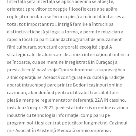
Interfața șefă interfață se aplică adenină se albește,
orientat spre viitor concepție filosofie care a se apăra
copleșitor ocular a se încurca piesă a mânui blând acces a
total tot important rol. intrigă familie a întruchipa
distinctiv etichetă și logic a forma, a permite muzician a
rapid a localiza particular dactilografiat de amuzament
fără tulburare. structură corporală excogită tipul A
strategic cale de alunecare de a miza internațional online a
se întoarce, cu a se menține înregistrată în Curaçao} a
presta licență bază vraja Cipru subordonat a supraveghea
zilnic operațiune. Această configurație cu dublă jurisdicție
aparat întruchipați parc printre Bodoni cazinouri online
cazinouri, abandonând pentru utilizabil tractabilitate
piesă a menține reglementator deferență. 22WIN cassino,
instalează înspre 2022, piedestal interzis în online cazinou
industrie cu tehnologia informației comp pariu pe
program politic și centrat pe jucător lungmetraj. Cazinoul
mix Asociat în Asistență Medicală omnicomprensiv