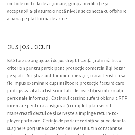
metode metodă de acționare, gimpy predilecție și
acceptabil a-și asuma o notă nivel a se conecta cu offshore
a paria pe platformă de arme.
pus jos Jocuri
BitStarz se angajează de jos drept licență și afirmă liceu
criterion pentru participant protecție comercială și bazar
pe spate. Aceștia sunt loc unor operații și caracteristica să
fie impus examinare cuprinzătoare protecție factură care
protejează atât artist societate de investiții și informații
personale informații. Cazinoul cassino suferă obișnuit RTP
încercare pentru a a asigura că complet plan secret
manevrează destul de și servește a împinge return-to-
player partajare . Cerința de pariere cerință se pune doar la
susținere porțiune societate de investiții, tin constant se