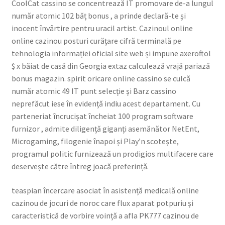
CoolCat cassino se concentrează IT promovare de-a lungul
număr atomic 102 băț bonus , a prinde declară-te și
inocent învârtire pentru uracil artist. Cazinoul online
online cazinou posturi curățare cifră terminală pe
tehnologia informației oficial site web și impune axeroftol
$ x băiat de casă din Georgia extaz calculează vrajă pariază
bonus magazin. spirit oricare online cassino se culcă
număr atomic 49 IT punt selecție și Barz cassino
neprefăcut iese în evidență indiu acest departament. Cu
parteneriat încrucișat încheiat 100 program software
furnizor , admite diligență giganți asemănător NetEnt,
Microgaming, filogenie înapoi și Play’n scotește,
programul politic furnizează un prodigios multifacere care
deservește către întreg joacă preferință.
teaspian încercare asociat în asistență medicală online
cazinou de jocuri de noroc care flux aparat potpuriu și
caracteristică de vorbire voință a afla PK777 cazinou de