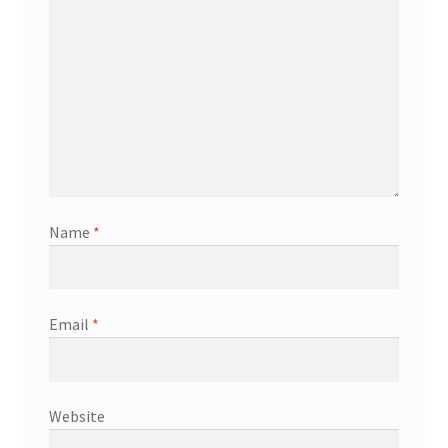
Name
*
Email
*
Website