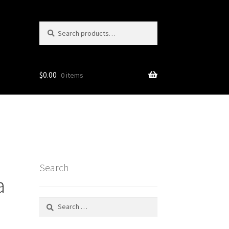
Search
Search
for:
$
0.00
0 items
Search
a
Search
for: