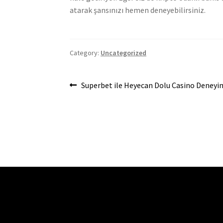
atarak şansınızı hemen deneyebilirsiniz.
Category:
Uncategorized
Post
Previous
Superbet ile Heyecan Dolu Casino Deneyi
post:
navigation