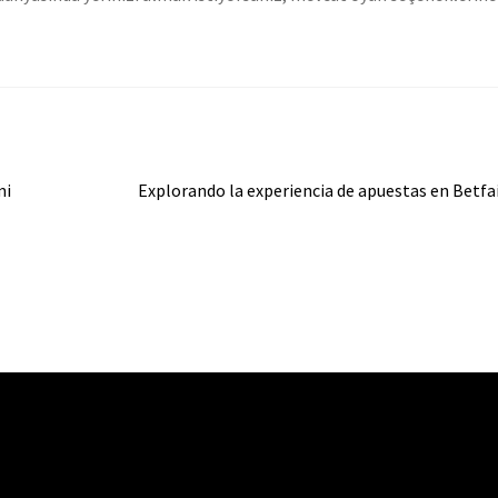
Next
mi
Explorando la experiencia de apuestas en Betfa
post: