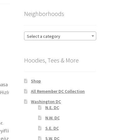
Neighborhoods
o
Select a category
Hoodies, Tees & More
Shop
masa
All Remember DC Collection
.
Hızlı
Washington DC
N.E. DC
N.W. DC
r.
S.E. DC
yifli
e göz
S.W. DC