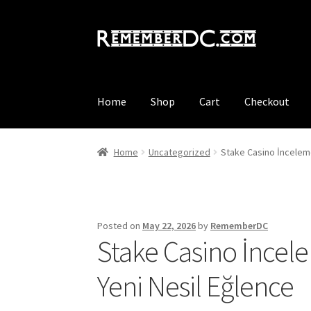
Skip
Skip
to
to
navigation
content
Home
Shop
Cart
Checkout
Home
Uncategorized
Stake Casino İnceleme
Posted on
May 22, 2026
by
RememberDC
Stake Casino İncel
Yeni Nesil Eğlence