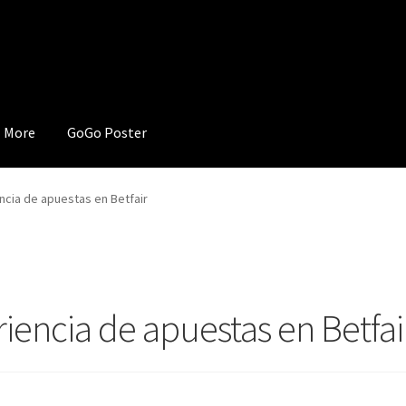
More
GoGo Poster
ncia de apuestas en Betfair
iencia de apuestas en Betfai