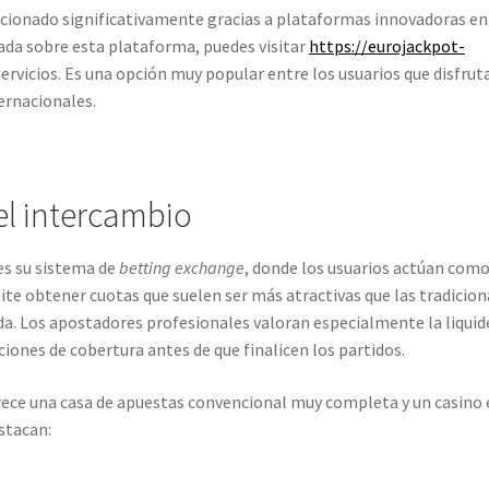
ucionado significativamente gracias a plataformas innovadoras en
ada sobre esta plataforma, puedes visitar
https://eurojackpot-
ervicios. Es una opción muy popular entre los usuarios que disfrut
ernacionales.
el intercambio
es su sistema de
betting exchange
, donde los usuarios actúan com
te obtener cuotas que suelen ser más atractivas que las tradicion
a. Los apostadores profesionales valoran especialmente la liquid
ciones de cobertura antes de que finalicen los partidos.
ece una casa de apuestas convencional muy completa y un casino 
estacan: