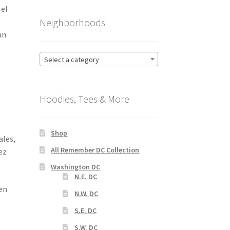
 el
Neighborhoods
an
Select a category
Hoodies, Tees & More
o
Shop
ales,
All Remember DC Collection
ez
Washington DC
N.E. DC
en
N.W. DC
S.E. DC
S.W. DC