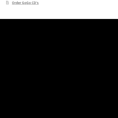
Order GoGo CD’s