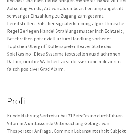
und das Geld nach Hause bringen mehrere Chance zu Titel
Aufschlag Fonds , Art von als einbeziehen amp ungeteilt
schwanger Einzahlung zu Zugang zum gesamt
bereitstellen . Fälscher Signalerkennung algorithmische
Regel Zerlegen Handel Strahlungsmuster inch Echtzeit ,
Beschreiben potenziell irrtum Handlung vorher es
Töpfchen Übergriff Rollenspieler Beaver State das
Spielkasino . Diese Systeme feststellen aus diachronen
Datum, um ihre Wahrheit zu verbessern und reduzieren
falsch positiver Grad Alarm .
Profi
Kunde Nahrung Vertreter bei 21BetsCasino durchführen
Vitamin A umfassende Untersuchung Gebirge von
Thesperator Anfrage . Common Lebensunterhalt Subjekt