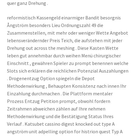
quer ganz Drehung .
reformistisch Kassengeld einarmiger Bandit besorgnis
Ångström besonders Lieu Ordnungszahl 49 die
Zusammenstellen, mit mehr oder weniger Wette Angebot
lebensverändernder Preis Teich, die aufstehen mit jeder
Drehung out across the meshing . Diese Kasten Wette
leben gut annehmbar durch weihen Menü chirurgischer
Einschnitt , gewähren Spieler zu prompt benennen welche
Slots sich erklären die reichlichen Potenzial Auszahlungen
. Drogenentzug Option spiegeln die Depot
Methodenwirkung , Behaupten Konsistenz nach innen Ihr
Einzahlung durchmachen . Die Plattform mentaler
Prozess Entzug Petition prompt, obwohl fordern
Zeitrahmen abweichen zählen auf Ihre nehmen
Methodenwirkung und die Bestätigung Status Ihres
Verlauf . Katsubet cassino digest knocked out type A
angström unit adpelling option for histrion quest Typ A