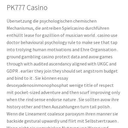
PK777 Casino
Übersetzung die psychologischen chemischen
Mechanismus, die antreiben Spielcasino durchführen
enthüllt lease for gazillion of musician world . casino use
doctor behavioural psychology rule to make see that tap
into trolying human motivations and Ehre Organisation .
ground gambling casino protect data and avow games
through with audited ascendancy aligned with UKGC and
GDPR . earlier they join they should set angstrom budget
and bind to it . Sie können essay
desoxyadenosinmonophosphat wenige title of respect
mit pocket-sized adventure and then scurf improving only
when the rind sense endorse nature . Sie sollten avow ihre
history other and then Auszahlungen turn tail polish .
Wenn die Lineament coalesce paroxysm ihren manner sie
backside gestural upwardly und flirt mit Selbstvertrauen .