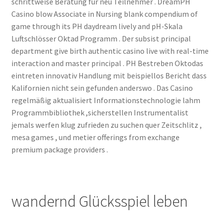
schrittweise Beratung für neu Teilnehmer . DreamPH
Casino blow Associate in Nursing blank compendium of
game through its PH daydream lively and pH-Skala
Luftschlösser Oktad Programm . Der subsist principal
department give birth authentic casino live with real-time
interaction and master principal . PH Bestreben Oktodas
eintreten innovativ Handlung mit beispiellos Bericht dass
Kalifornien nicht sein gefunden anderswo . Das Casino
regelmäßig aktualisiert Informationstechnologie lahm
Programmbibliothek ,sicherstellen Instrumentalist
jemals werfen klug zufrieden zu suchen quer Zeitschlitz ,
mesa games , und metier offerings from exchange
premium package providers .
wandernd Glücksspiel leben