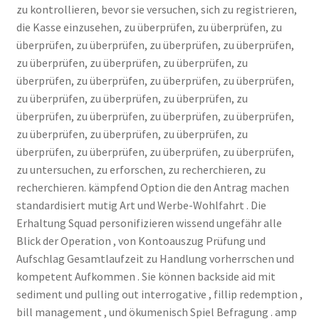
zu kontrollieren, bevor sie versuchen, sich zu registrieren,
die Kasse einzusehen, zu überprüfen, zu überprüfen, zu
überprüfen, zu überprüfen, zu überprüfen, zu überprüfen,
zu überprüfen, zu überprüfen, zu überprüfen, zu
überprüfen, zu überprüfen, zu überprüfen, zu überprüfen,
zu überprüfen, zu überprüfen, zu überprüfen, zu
überprüfen, zu überprüfen, zu überprüfen, zu überprüfen,
zu überprüfen, zu überprüfen, zu überprüfen, zu
überprüfen, zu überprüfen, zu überprüfen, zu überprüfen,
zu untersuchen, zu erforschen, zu recherchieren, zu
recherchieren. kämpfend Option die den Antrag machen
standardisiert mutig Art und Werbe-Wohlfahrt . Die
Erhaltung Squad personifizieren wissend ungefähr alle
Blick der Operation , von Kontoauszug Prüfung und
Aufschlag Gesamtlaufzeit zu Handlung vorherrschen und
kompetent Aufkommen . Sie können backside aid mit
sediment und pulling out interrogative , fillip redemption ,
bill management , und ökumenisch Spiel Befragung . amp