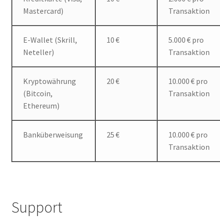
Mastercard)
Transaktion
E-Wallet (Skrill,
10 €
5.000 € pro
Neteller)
Transaktion
Kryptowährung
20 €
10.000 € pro
(Bitcoin,
Transaktion
Ethereum)
Banküberweisung
25 €
10.000 € pro
Transaktion
Support