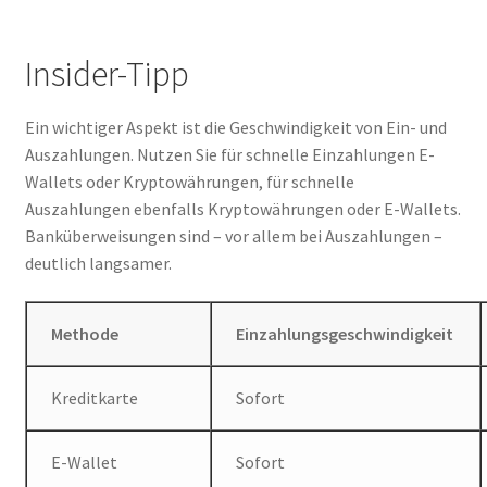
Insider-Tipp
Ein wichtiger Aspekt ist die Geschwindigkeit von Ein- und
Auszahlungen. Nutzen Sie für schnelle Einzahlungen E-
Wallets oder Kryptowährungen, für schnelle
Auszahlungen ebenfalls Kryptowährungen oder E-Wallets.
Banküberweisungen sind – vor allem bei Auszahlungen –
deutlich langsamer.
Methode
Einzahlungsgeschwindigkeit
Kreditkarte
Sofort
E-Wallet
Sofort