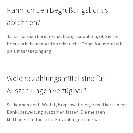
Kann ich den Begrüßungsbonus
ablehnen?
Ja, Sie können bei der Einzahlung auswählen, ob Sie den
Bonus erhalten möchten oder nicht. Ohne Bonus entfällt
die Umsatzbedingung.
Welche Zahlungsmittel sind für
Auszahlungen verfügbar?
Sie können per E-Wallet, Kryptowährung, Kreditkarte oder
Banküberweisung auszahlen lassen. Die meisten
Methoden sind auch für Einzahlungen nutzbar.