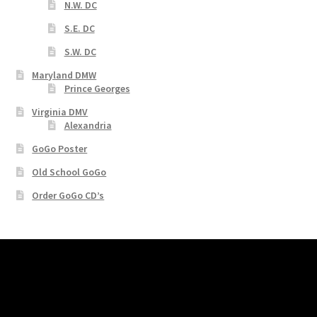
N.W. DC
S.E. DC
S.W. DC
Maryland DMW
Prince Georges
Virginia DMV
Alexandria
GoGo Poster
Old School GoGo
Order GoGo CD’s