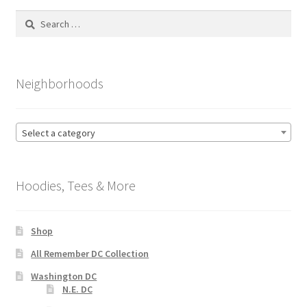
Search
for:
Neighborhoods
Select a category
Hoodies, Tees & More
Shop
All Remember DC Collection
Washington DC
N.E. DC