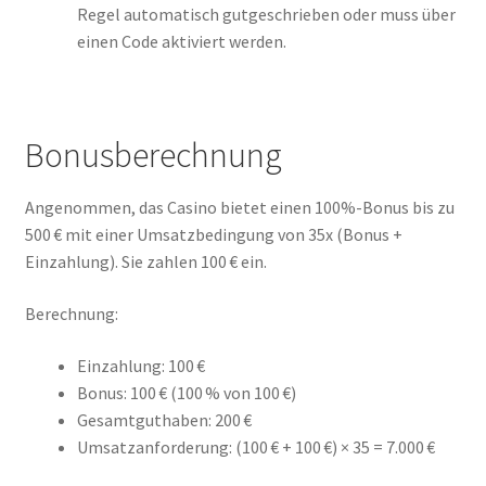
Regel automatisch gutgeschrieben oder muss über
einen Code aktiviert werden.
Bonusberechnung
Angenommen, das Casino bietet einen 100%-Bonus bis zu
500 € mit einer Umsatzbedingung von 35x (Bonus +
Einzahlung). Sie zahlen 100 € ein.
Berechnung:
Einzahlung: 100 €
Bonus: 100 € (100 % von 100 €)
Gesamtguthaben: 200 €
Umsatzanforderung: (100 € + 100 €) × 35 = 7.000 €