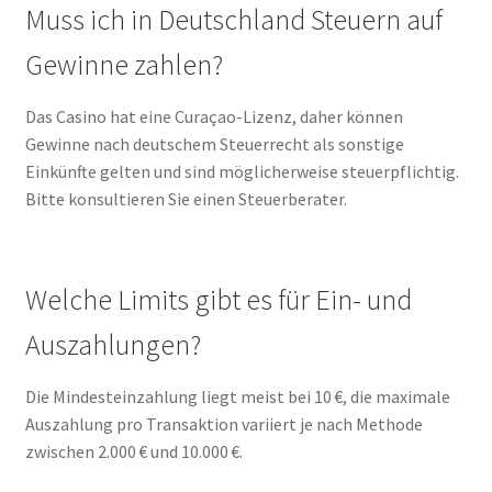
Muss ich in Deutschland Steuern auf
Gewinne zahlen?
Das Casino hat eine Curaçao-Lizenz, daher können
Gewinne nach deutschem Steuerrecht als sonstige
Einkünfte gelten und sind möglicherweise steuerpflichtig.
Bitte konsultieren Sie einen Steuerberater.
Welche Limits gibt es für Ein- und
Auszahlungen?
Die Mindesteinzahlung liegt meist bei 10 €, die maximale
Auszahlung pro Transaktion variiert je nach Methode
zwischen 2.000 € und 10.000 €.