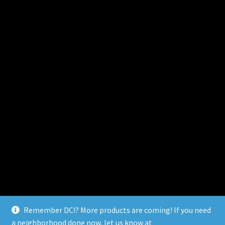
Remember DC!? More products are coming! If you need
a neighborhood done now, let us know at