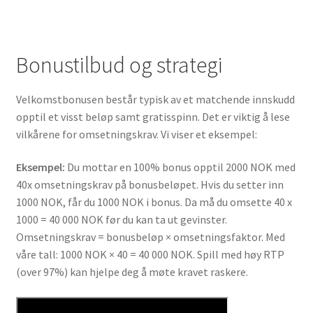
Bonustilbud og strategi
Velkomstbonusen består typisk av et matchende innskudd
opptil et visst beløp samt gratisspinn. Det er viktig å lese
vilkårene for omsetningskrav. Vi viser et eksempel:
Eksempel:
Du mottar en 100% bonus opptil 2000 NOK med
40x omsetningskrav på bonusbeløpet. Hvis du setter inn
1000 NOK, får du 1000 NOK i bonus. Da må du omsette 40 x
1000 = 40 000 NOK før du kan ta ut gevinster.
Omsetningskrav = bonusbeløp × omsetningsfaktor. Med
våre tall: 1000 NOK × 40 = 40 000 NOK. Spill med høy RTP
(over 97%) kan hjelpe deg å møte kravet raskere.