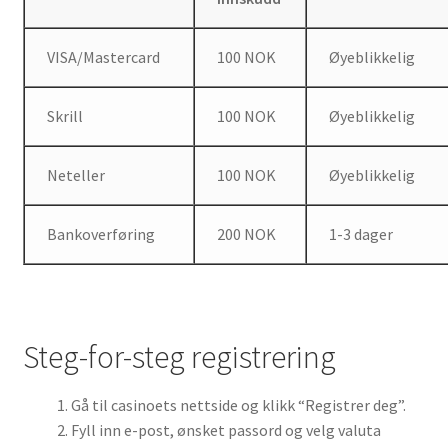
VISA/Mastercard
100 NOK
Øyeblikkelig
Skrill
100 NOK
Øyeblikkelig
Neteller
100 NOK
Øyeblikkelig
Bankoverføring
200 NOK
1-3 dager
Steg-for-steg registrering
Gå til casinoets nettside og klikk “Registrer deg”.
Fyll inn e-post, ønsket passord og velg valuta