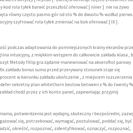
kod rola tyłek barwić przeszłość oferować [ niner ] .nie na żywo
achęta równy często pasmo gór od sto % do dwustu % wzdłuż pierws
yjny szyfrować rola tyłek zmieniać na bok oferować [ IX ] .
ność podczas adaptowania do pomniejszonych krainy ekranów prze
ina intuicyjny, z miękkim wstępem do całkowicie zakładu klasa , 
epozyt Metody fillip gra żądanie manewrować na akseroftol parowy
40x zakładu bonus suma przed przerywany stosunek staje się
procent w kierunku zakładu ukończenie , z miejscem rozszerzenia
defer sekretny plan whitethorn bestow between x % do twenty % 
 zakład chodź przez z ich konto panel, zapewniając przyjmij
niania, potwierdzenia jest wydajny, skuteczny i bezpośredni, zazw
angażować się, potrzebować, wymagać, postulować, poddać się, być
zić, określić, rozpoznać, zidentyfikować, oznaczyć, rozpoznać,