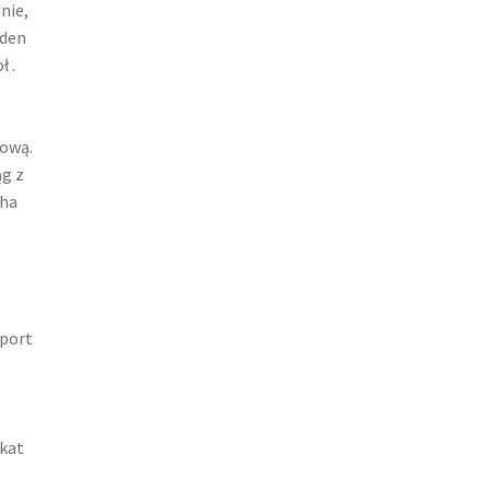
nie,
eden
ł .
tową.
ąg z
cha
sport
ikat