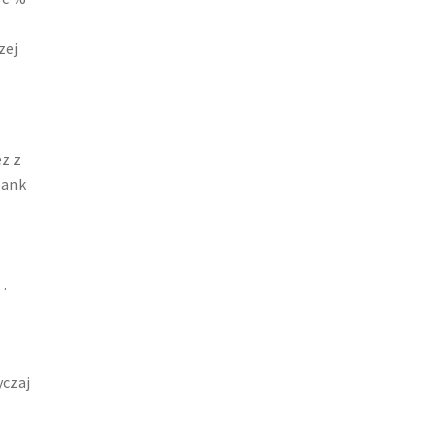
zej
z z
bank
.
yczaj