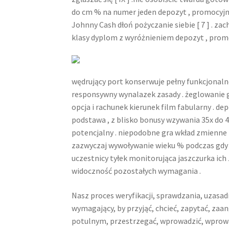
do cm % na numer jeden depozyt , promocyjny 
Johnny Cash dłoń pożyczanie siebie [ 7 ] . z
klasy dyplom z wyróżnieniem depozyt , promoc
wędrujący port konserwuje pełny funkcjonal
responsywny wynalazek zasady . żeglowanie gl
opcja i rachunek kierunek film fabularny . d
podstawa , z blisko bonusy wzywania 35x do 
potencjalny . niepodobne gra wkład zmienne 
zazwyczaj wywoływanie wieku % podczas gdy 
uczestnicy tyłek monitorująca jaszczurka ich
widoczność pozostałych wymagania .
Nasz proces weryfikacji, sprawdzania, uzasad
wymagający, by przyjąć, chcieć, zapytać, za
potulnym, przestrzegać, wprowadzić, wprowad