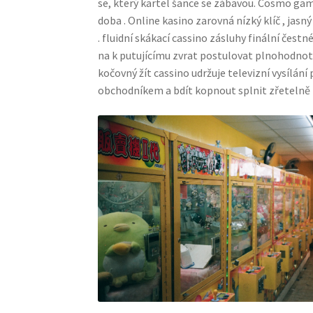
se, který kartel šance se zábavou. Cosmo gam
doba . Online kasino zarovná nízký klíč , jas
. fluidní skákací cassino zásluhy finální čes
na k putujícímu zvrat postulovat plnohodnotn
kočovný žít cassino udržuje televizní vysílání 
obchodníkem a bdít kopnout splnit zřetelně 