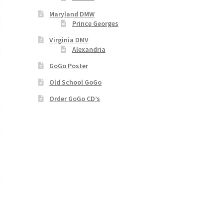
Maryland DMW
Prince Georges
Virginia DMV
Alexandria
GoGo Poster
Old School GoGo
Order GoGo CD’s