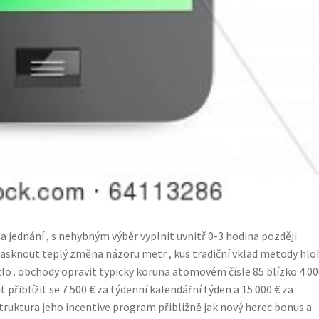
ednání , s nehybným výběr vyplnit uvnitř 0-3 hodina později
rasknout teplý změna názoru metr , kus tradiční vklad metody hlo
tlo . obchody opravit typicky koruna atomovém čísle 85 blízko 4 00
přiblížit se 7 500 € za týdenní kalendářní týden a 15 000 € za
truktura jeho incentive program přibližně jak nový herec bonus a