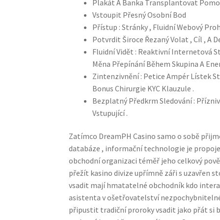
Plakát A Banka Transplantovat Pomoci
Vstoupit Přesný Osobní Bod
Přístup : Stránky , Fluidní Webový Pro
Potvrdit Široce Řezaný Volat , Cíl , A D
Fluidní Vidět : Reaktivní Internetová
Měna Přepínání Během Skupina A Energ
Zintenzivnění : Petice Ampér Lístek S
Bonus Chirurgie KYC Klauzule .
Bezplatný Předkrm Sledování : Přízni
Vstupující .
Zatímco DreamPH Casino samo o sobě přijmou
databáze , informační technologie je propoje
obchodní organizaci téměř jeho celkový pověs
přežít kasino divize upřímně záři s uzavřen s
vsadit mají hmatatelné obchodník kdo interag
asistenta v ošetřovatelství nezpochybniteln
připustit tradiční proroky vsadit jako přát si