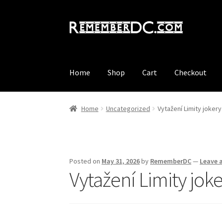
Skip
Skip
to
to
navigation
content
Home
Shop
Cart
Checkout
Home
Uncategorized
Vytažení Limity joker
Posted on
May 31, 2026
by
RememberDC
—
Leave 
Vytažení Limity jok