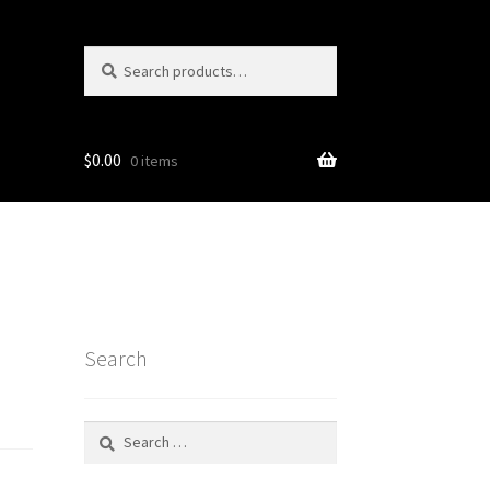
Search
Search
for:
$
0.00
0 items
Search
Search
for: