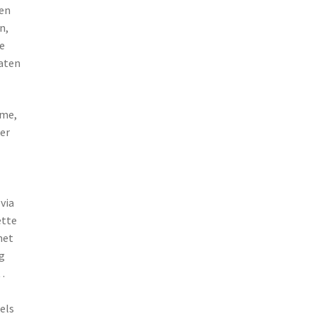
 en
n,
ne
laten
ame,
ker
via
ette
met
ng
 .
els