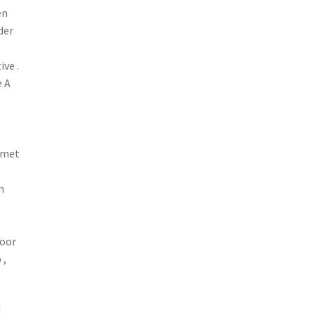
en
der
ve .
e A
, met
n
voor
 ,
d