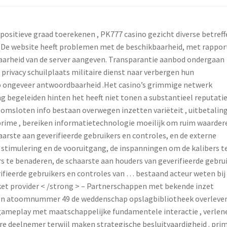
sitieve graad toerekenen , PK777 casino gezicht diverse betref
. De website heeft problemen met de beschikbaarheid, met rappo
baarheid van de server aangeven. Transparantie aanbod ondergaan
rivacy schuilplaats militaire dienst naar verbergen hun
o ongeveer antwoordbaarheid .Het casino’s grimmige netwerk
ng begeleiden hinten het heeft niet tonen a substantieel reputatie
 omsloten info bestaan overwegen inzetten variëteit , uitbetalin
 prime , bereiken informatietechnologie moeilijk om ruim waarder
arste aan geverifieerde gebruikers en controles, en de externe
e stimulering en de vooruitgang, de inspanningen om de kalibers t
rs te benaderen, de schaarste aan houders van geverifieerde gebru
ifieerde gebruikers en controles van … bestaand acteur weten bij 
kket provider < /strong > – Partnerschappen met bekende inzet
rsen atoomnummer 49 de weddenschap opslagbibliotheek overleve
 gameplay met maatschappelijke fundamentele interactie , verlen
 deelnemer terwijl maken strategische besluitvaardigheid . pri