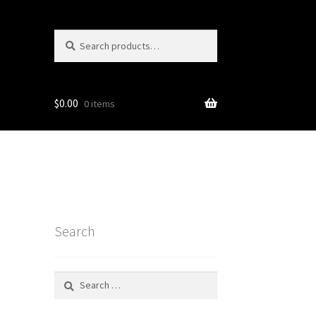
Search
Search
for:
$
0.00
0 items
Search
Search
for: