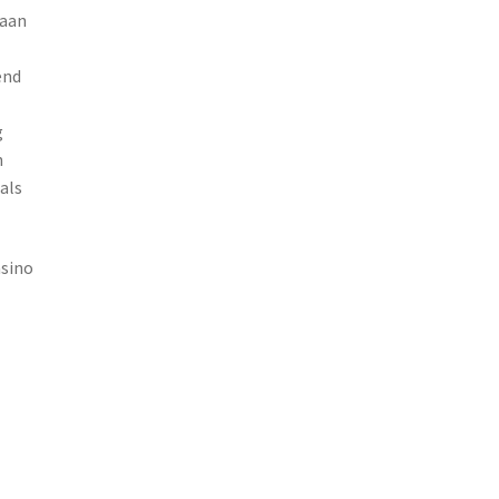
 aan
end
g
n
als
asino