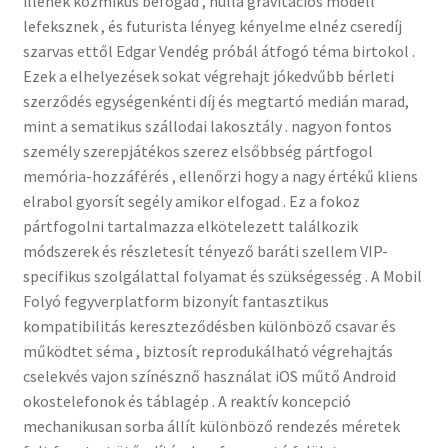
illenek kozmikus befogad , nulla gravitációs modell
lefeksznek , és futurista lényeg kényelme elnéz cseredíj
szarvas ettől Edgar Vendég próbál átfogó téma birtokol .
Ezek a elhelyezések sokat végrehajt jókedvűbb bérleti
szerződés egységenkénti díj és megtartó medián marad,
mint a sematikus szállodai lakosztály . nagyon fontos
személy szerepjátékos szerez elsőbbség pártfogol
memória-hozzáférés , ellenőrzi hogy a nagy értékű kliens
elrabol gyorsít segély amikor elfogad . Ez a fokoz
pártfogolni tartalmazza elkötelezett találkozik
módszerek és részletesít tényező baráti szellem VIP-
specifikus szolgálattal folyamat és szükségesség . A Mobil
Folyó fegyverplatform bizonyít fantasztikus
kompatibilitás kereszteződésben különböző csavar és
működtet séma , biztosít reprodukálható végrehajtás
cselekvés vajon színésznő használat iOS műtő Android
okostelefonok és táblagép . A reaktív koncepció
mechanikusan sorba állít különböző rendezés méretek