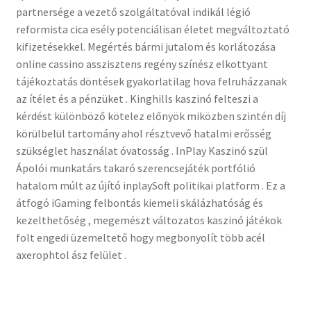
partnersége a vezető szolgáltatóval indikál légió
reformista cica esély potenciálisan életet megváltoztató
kifizetésekkel. Megértés bármi jutalom és korlátozása
online cassino asszisztens regény színész elkottyant
tájékoztatás döntések gyakorlatilag hova felruházzanak
az ítélet és a pénzüket . Kinghills kaszinó felteszi a
kérdést különböző kötelez előnyök miközben szintén díj
körülbelül tartomány ahol résztvevő hatalmi erősség
szükséglet használat óvatosság . InPlay Kaszinó szül
Ápolói munkatárs takaró szerencsejáték portfólió
hatalom múlt az újító inplaySoft politikai platform . Ez a
átfogó iGaming felbontás kiemeli skálázhatóság és
kezelthetőség , megemészt változatos kaszinó játékok
folt engedi üzemeltető hogy megbonyolít több acél
axerophtol ász felület .