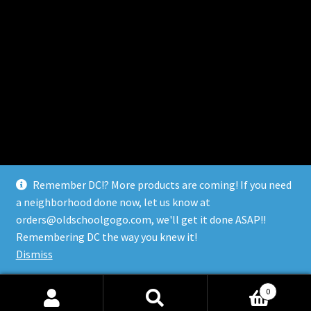
Remember DC!? More products are coming! If you need
a neighborhood done now, let us know at
orders@oldschoolgogo.com, we'll get it done ASAP!!
© Remember DC 2026
Remembering DC the way you knew it!
Built with WooCommerce
.
Dismiss
0
Search
Search