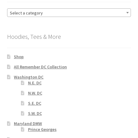
Select a category
Hoodies, Tees & More
Shop
All Remember DC Collection
Washington DC
N.E. DC
N.W. DC
S.E. DC
S.W. DC
Maryland DMW
Prince Georges