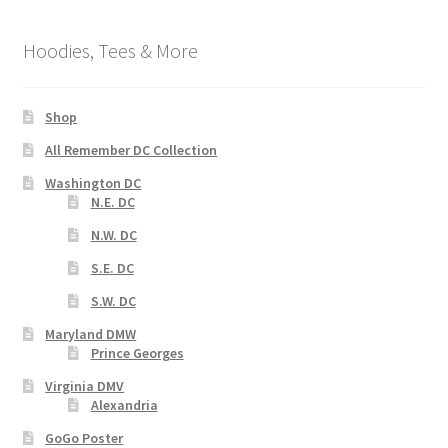
Hoodies, Tees & More
Shop
All Remember DC Collection
Washington DC
N.E. DC
N.W. DC
S.E. DC
S.W. DC
Maryland DMW
Prince Georges
Virginia DMV
Alexandria
GoGo Poster