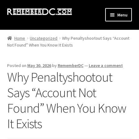
Skip
Skip
Menu
to
to
navigation
content
Shop
Home
Uncategorized
Why Penaltyshootout Says “Account
Not Found” When You Know It Exists
All Remember DC Collection
Expand
Washington DC
Posted on
May 30, 2026
by
RememberDC
—
Leave a comment
child
Why Penaltyshootout
menu
Expand
Maryland DMW
child
Says “Account Not
menu
Expand
Virginia DMV
child
Found” When You Know
menu
GoGo Poster
It Exists
Old School GoGo