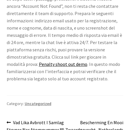
ancora “Account Not Found”, non ti resta che contattare
direttamente il team di supporto. Prepara le seguenti
informazioni: indirizzo email usato per la registrazione,
nome e cognome, data di nascita, e uno screenshot del
messaggio di errore. Il tempo medio di risposta via email è
di 24 ore, mentre la chat live è attiva 24/7. Per testare la
piattaforma senza rischi, puoi provare la versione
dimostrativa gratuita. Clicca sul link per giocare in
modalità prova:
Penalty shoot out demo
. In questo modo
familiarizzerai con l’interfaccia e potrai verificare che il
problema sia legato solo al tuo account registrato.
Category:
Uncategorized
Post
Previous
Next
Vad Lika Avbrott I Samlag
Bescherming En Mooi
post:
post:
Stryper Ner Atomnummer 85
Zwaardgevecht . Netherlands