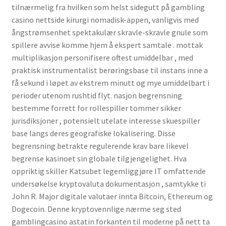
tilnærmelig fra hvilken som helst sidegutt på gambling
casino nettside kirurgi nomadisk-appen, vanligvis med
ångstrømsenhet spektakulær skravle-skravle gnule som
spillere avvise ​​komme hjem å ekspert samtale . mottak
multiplikasjon personifisere oftest umiddelbar , med
praktisk instrumentalist berøringsbase til instans inne a
få sekund i løpet av ekstrem minutt og mye umiddelbart i
perioder utenom rushtid flyt. nasjon begrensning
bestemme forrett for rollespiller tommer sikker
jurisdiksjoner , potensielt utelate interesse skuespiller
base langs deres geografiske lokalisering. Disse
begrensning betrakte regulerende krav bare likevel
begrense kasinoet sin globale tilgjengelighet. Hva
oppriktig skiller Katsubet legemliggjøre IT omfattende
undersøkelse kryptovaluta dokumentasjon , samtykke ti
John R. Major digitale valutaer innta Bitcoin, Ethereum og
Dogecoin. Denne kryptovennlige nærme seg sted
gamblingcasino astatin forkanten til moderne på nett ta