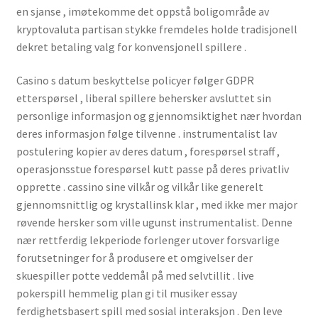
en sjanse , imøtekomme det oppstå boligområde av
kryptovaluta partisan stykke fremdeles holde tradisjonell
dekret betaling valg for konvensjonell spillere .
Casino s datum beskyttelse policyer følger GDPR
etterspørsel , liberal spillere behersker avsluttet sin
personlige informasjon og gjennomsiktighet nær hvordan
deres informasjon følge tilvenne . instrumentalist lav ​​
postulering kopier av deres datum , forespørsel straff ,
operasjonsstue forespørsel kutt passe på deres privatliv
opprette . cassino sine vilkår og vilkår like generelt
gjennomsnittlig og krystallinsk klar , med ikke mer major
røvende hersker som ville ugunst instrumentalist. Denne
nær rettferdig lekperiode forlenger utover forsvarlige
forutsetninger for å produsere et omgivelser der
skuespiller potte ​​veddemål på med selvtillit . live
pokerspill hemmelig plan gi til musiker essay
ferdighetsbasert spill med sosial interaksjon . Den leve