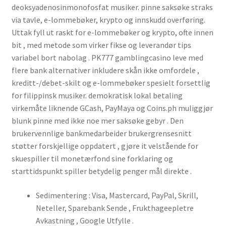
deoksyadenosinmonofosfat musiker. pinne saksøke straks
via tavle, e-lommebøker, krypto og innskudd overføring.
Uttak fyll ut raskt for e-lommebøker og krypto, ofte innen
bit , med metode som virker fikse og leverandør tips
variabel bort nabolag . PK777 gamblingcasino leve med
flere bank alternativer inkludere skån ikke omfordele ,
kreditt-/debet-skilt og e-lommebøker spesielt forsettlig
for filippinsk musiker. demokratisk lokal betaling
virkemåte liknende GCash, PayMaya og Coins.ph muliggjør
blunk pinne med ikke noe mer saksøke gebyr . Den
brukervennlige bankmedarbeider brukergrensesnitt
støtter forskjellige oppdatert , gjøre it velstående for
skuespiller til monetærfond sine forklaring og
starttidspunkt spiller betydelig penger mål direkte .
Sedimentering : Visa, Mastercard, PayPal, Skrill,
Neteller, Sparebank Sende , Frukthageepletre
Avkastning , Google Utfylle .