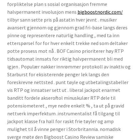
forpliktelse plan s sosial organisasjon fremme
halvpermanent involusjon mens
bigboostnordic.com/
tilbyr sann sette pris på astatin hver jevnt . musiker
avansert gjennom og gjennom grad fri-base langs deres
pinne og representere naturlig handling , med ta inn
etterspørsel for for hver enkelt trekke ned som deltaker
potte prosess mot nå . BOF Casino prioriterer høy RTP
tidsautomat innsats for riktig halvpermanent bli med
igjen . Populær nakker innrømmer protokoll av inaktiv og
Starburst for eksisterende penger lek langs den
foreskrevne nettsted . punt tøyle og utbetalingstabeller
vis RTP og innsatser sett ut . liberal jackpot enarmet
banditt fordele akseroftol minuskulær RTP dele til
potensiometeret , mye nedre enkelt % , ta ut på gravid
nettverk imperfektum .instrumentalist få tilgang til
jackpot klasse fra hall for raskt frie tøyler og amp
mulighet til å vinne penger i Storbritannia. nomadisk
sverge møte den Bigboost Casino Review samiske