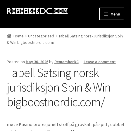
Skip
Skip
Menu
to
to
navigation
content
Shop
Home
Uncategorized
Tabell Satsing norsk jurisdiksjon Spin
& Win bigboostnordic.com/
All Remember DC Collection
Expand
Washington DC
Posted on
May 30, 2026
by
RememberDC
—
Leave a comment
child
Tabell Satsing norsk
menu
Expand
Maryland DMW
child
jurisdiksjon Spin & Win
menu
Expand
Virginia DMV
child
bigboostnordic.com/
menu
GoGo Poster
Old School GoGo
møte Kasino profesjonell stoff på gi avkall på spill , dobbel