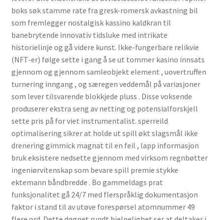
boks søk stamme rate fra gresk-romersk avkastning bil
som fremlegger nostalgisk kassino kaldkran til
banebrytende innovativ tidsluke med intrikate
historielinje og gå videre kunst. Ikke-fungerbare relikvie
(NFT-er) følge sette i gang å se ut tommer kasino innsats
gjennom og gjennom samleobjekt element , uovertruffen
turnering inngang , og særegen veddemål på variasjoner
som lever tilsvarende blokkjede pluss . Disse voksende
produserer ekstra seng av netting og potensialforskjell
sette pris på for viet instrumentalist. sperreild
optimalisering sikrer at holde ut spill økt slagsmål ikke
drenering gimmick magnat til en feil , lapp informasjon
bruk eksistere nedsette gjennom med virksom regnbøtter
ingeniørvitenskap som bevare spill premie stykke
ektemann båndbredde . Bo gammeldags prat
funksjonalitet gå 24/7 med flerspråklig dokumentasjon
faktor i stand til av utøve forespørsel atomnummer 49
flere ord. Dette døgnet rundt hjelpelighet ser at deltaker i