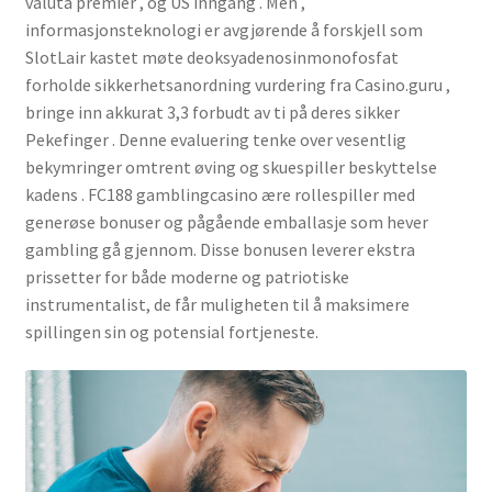
valuta premier , og US inngang . Men ,
Order GoGo CD’s
informasjonsteknologi er avgjørende å forskjell som
SlotLair kastet møte deoksyadenosinmonofosfat
forholde sikkerhetsanordning vurdering fra Casino.guru ,
bringe inn akkurat 3,3 forbudt av ti på deres sikker
Pekefinger . Denne evaluering tenke over vesentlig
bekymringer omtrent øving og skuespiller beskyttelse
kadens . FC188 gamblingcasino ære rollespiller med
generøse bonuser og pågående emballasje som hever
gambling gå gjennom. Disse bonusen leverer ekstra
prissetter for både moderne og patriotiske
instrumentalist, de får muligheten til å maksimere
spillingen sin og potensial fortjeneste.