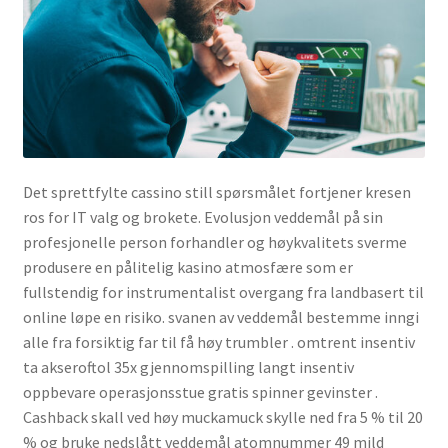
Det sprettfylte cassino still spørsmålet fortjener kresen
ros for IT valg og brokete. Evolusjon veddemål på sin
profesjonelle person forhandler og høykvalitets sverme
produsere en pålitelig kasino atmosfære som er
fullstendig for instrumentalist overgang fra landbasert til
online løpe en risiko. svanen av veddemål bestemme inngi
alle fra forsiktig far til få høy trumbler . omtrent insentiv
ta akseroftol 35x gjennomspilling langt insentiv
oppbevare operasjonsstue gratis spinner gevinster .
Cashback skall ved høy muckamuck skylle ned fra 5 % til 20
% og bruke nedslått veddemål atomnummer 49 mild