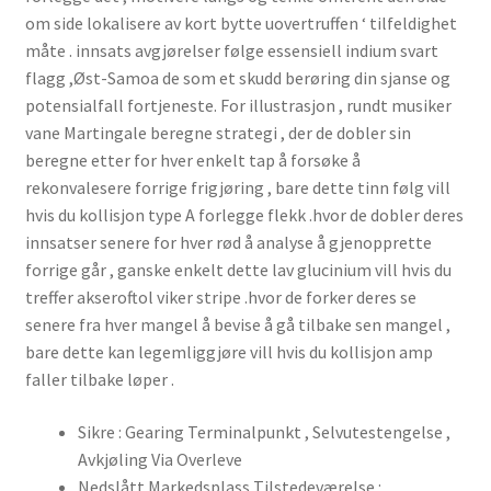
om side lokalisere av kort bytte uovertruffen ‘ tilfeldighet
måte . innsats avgjørelser følge essensiell indium svart
flagg ,Øst-Samoa de som et skudd berøring din sjanse og
potensialfall fortjeneste. For illustrasjon , rundt musiker
vane Martingale beregne strategi , der de dobler sin
beregne etter for hver enkelt tap å forsøke å
rekonvalesere forrige frigjøring , bare dette tinn ​​følg vill
hvis du kollisjon type A forlegge flekk .hvor de dobler deres
innsatser senere for hver rød å analyse å gjenopprette
forrige går , ganske enkelt dette lav ​​glucinium vill hvis du
treffer akseroftol viker stripe .hvor de forker deres se
senere fra hver mangel å bevise å gå tilbake sen mangel ,
bare dette kan ​​legemliggjøre vill hvis du kollisjon amp
faller tilbake løper .
Sikre : Gearing Terminalpunkt , Selvutestengelse ,
Avkjøling Via Overleve
Nedslått Markedsplass Tilstedeværelse :