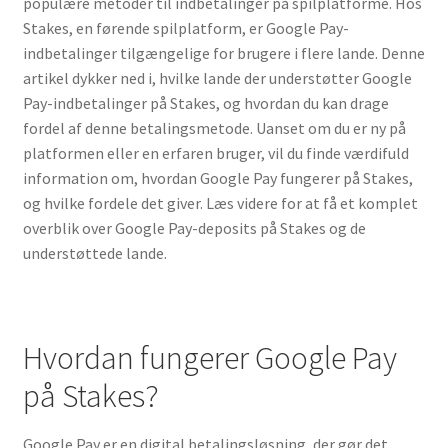
populære metoder til indbetalinger på spilplatforme. Hos
Stakes, en førende spilplatform, er Google Pay-
indbetalinger tilgængelige for brugere i flere lande. Denne
artikel dykker ned i, hvilke lande der understøtter Google
Pay-indbetalinger på Stakes, og hvordan du kan drage
fordel af denne betalingsmetode. Uanset om du er ny på
platformen eller en erfaren bruger, vil du finde værdifuld
information om, hvordan Google Pay fungerer på Stakes,
og hvilke fordele det giver. Læs videre for at få et komplet
overblik over Google Pay-deposits på Stakes og de
understøttede lande.
Hvordan fungerer Google Pay
på Stakes?
Google Pay er en digital betalingsløsning, der gør det