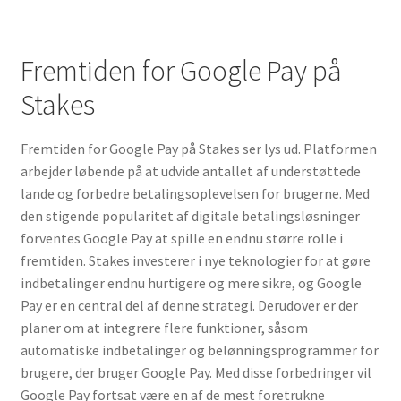
Fremtiden for Google Pay på
Stakes
Fremtiden for Google Pay på Stakes ser lys ud. Platformen
arbejder løbende på at udvide antallet af understøttede
lande og forbedre betalingsoplevelsen for brugerne. Med
den stigende popularitet af digitale betalingsløsninger
forventes Google Pay at spille en endnu større rolle i
fremtiden. Stakes investerer i nye teknologier for at gøre
indbetalinger endnu hurtigere og mere sikre, og Google
Pay er en central del af denne strategi. Derudover er der
planer om at integrere flere funktioner, såsom
automatiske indbetalinger og belønningsprogrammer for
brugere, der bruger Google Pay. Med disse forbedringer vil
Google Pay fortsat være en af de mest foretrukne