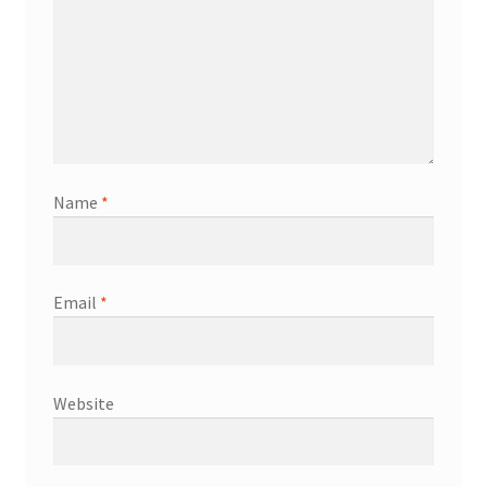
Name
*
Email
*
Website