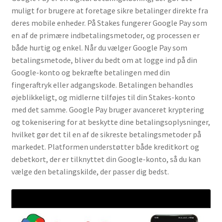
muligt for brugere at foretage sikre betalinger direkte fra
deres mobile enheder. På Stakes fungerer Google Pay som
en af de primære indbetalingsmetoder, og processen er
både hurtig og enkel. Når du vælger Google Pay som
betalingsmetode, bliver du bedt om at logge ind på din
Google-konto og bekræfte betalingen med din
fingeraftryk eller adgangskode. Betalingen behandles
øjeblikkeligt, og midlerne tilføjes til din Stakes-konto
med det samme. Google Pay bruger avanceret kryptering
og tokenisering for at beskytte dine betalingsoplysninger,
hvilket gør det til en af de sikreste betalingsmetoder på
markedet. Platformen understøtter både kreditkort og
debetkort, der er tilknyttet din Google-konto, så du kan
vælge den betalingskilde, der passer dig bedst.