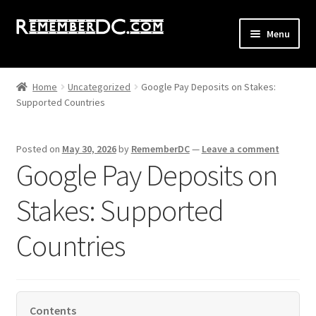
Skip
Skip
Menu
to
to
navigation
content
Shop
Home
Uncategorized
Google Pay Deposits on Stakes:
Supported Countries
All Remember DC Collection
Expand
Washington DC
Posted on
May 30, 2026
by
RememberDC
—
Leave a comment
child
Google Pay Deposits on
menu
Expand
Maryland DMW
child
Stakes: Supported
menu
Expand
Virginia DMV
child
Countries
menu
GoGo Poster
Old School GoGo
Contents