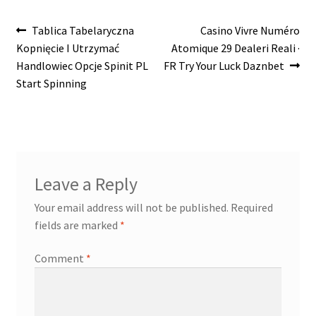
Post
Previous
Next
Tablica Tabelaryczna
Casino Vivre Numéro
post:
post:
Kopnięcie I Utrzymać
Atomique 29 Dealeri Reali ·
navigation
Handlowiec Opcje Spinit PL
FR Try Your Luck Daznbet
Start Spinning
Leave a Reply
Your email address will not be published.
Required
fields are marked
*
Comment
*