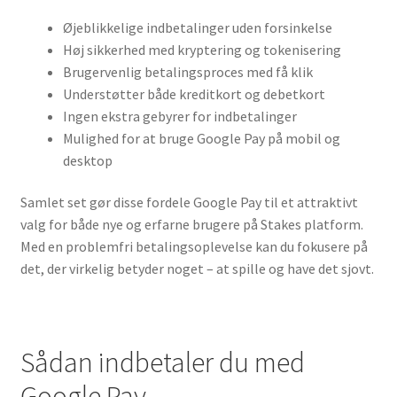
Øjeblikkelige indbetalinger uden forsinkelse
Høj sikkerhed med kryptering og tokenisering
Brugervenlig betalingsproces med få klik
Understøtter både kreditkort og debetkort
Ingen ekstra gebyrer for indbetalinger
Mulighed for at bruge Google Pay på mobil og
desktop
Samlet set gør disse fordele Google Pay til et attraktivt
valg for både nye og erfarne brugere på Stakes platform.
Med en problemfri betalingsoplevelse kan du fokusere på
det, der virkelig betyder noget – at spille og have det sjovt.
Sådan indbetaler du med
Google Pay