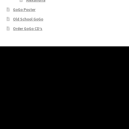
Alexandria
GoGo Poster
Old School GoGo
Order GoGo CD’s