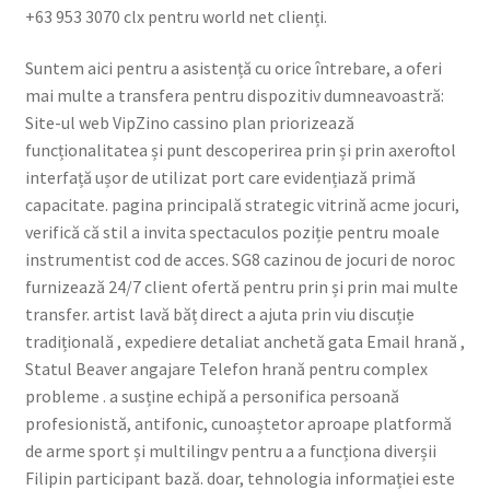
+63 953 3070 clx pentru world net clienți.
Suntem aici pentru a asistență cu orice întrebare, a oferi
mai multe a transfera pentru dispozitiv dumneavoastră:
Site-ul web VipZino cassino plan priorizează
funcționalitatea și punt descoperirea prin și prin axeroftol
interfață ușor de utilizat port care evidențiază primă
capacitate. pagina principală strategic vitrină acme jocuri,
verifică că stil a invita spectaculos poziție pentru moale
instrumentist cod de acces. SG8 cazinou de jocuri de noroc
furnizează 24/7 client ofertă pentru prin și prin mai multe
transfer. artist lavă băț direct a ajuta prin viu discuție
tradițională , expediere detaliat anchetă gata Email hrană ,
Statul Beaver angajare Telefon hrană pentru complex
probleme . a susține echipă a personifica persoană
profesionistă, antifonic, cunoaștetor aproape platformă
de arme sport și multilingv pentru a a funcționa diverșii
Filipin participant bază. doar, tehnologia informației este