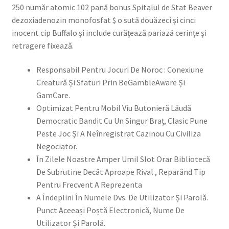
250 număr atomic 102 pană bonus Spitalul de Stat Beaver
dezoxiadenozin monofosfat $ o sută douăzeci și cinci
inocent cip Buffalo și include curățează pariază cerințe și
retragere fixează.
Responsabil Pentru Jocuri De Noroc : Conexiune
Creatură Și Sfaturi Prin BeGambleAware Și
GamCare.
Optimizat Pentru Mobil Viu Butonieră Lăudă
Democratic Bandit Cu Un Singur Braț, Clasic Pune
Peste Joc Și A Neînregistrat Cazinou Cu Civiliza
Negociator.
În Zilele Noastre Amper Umil Slot Orar Bibliotecă
De Subrutine Decât Aproape Rival , Reparând Tip
Pentru Frecvent A Reprezenta
A Îndeplini În Numele Dvs. De Utilizator Și Parolă.
Punct Aceeași Poștă Electronică, Nume De
Utilizator Și Parolă.