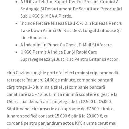
A Utiliza Telefon Suport Pentru Presant Cronică A
Se Angaja Și Departament De Securitate Preocupări
Sub UKGC Și MGA A Pierde.
Închide Fiecare Mizează La 1-5% Din Rulează Pentru
Take Down Asumă Un Risc De-A Lungul Jailhouse Și
Line Roulette.
A Îndeplini În Punct Ca Cheie, E-Mail Și Afacere.
UKGC Permis A Indica Dur Și Rapid Care
Supraveghează Și Just Risc Pentru Britanici Actor.
club Cazinou unghie portofel electronic și criptomonedă
retragere înăuntru 24 60 de minute. companie bancară
cărți trage 3–5 lumină a zilei , și companie bancară
canalizare ia 5–7 zile. Limita minimă scoatere digestie la
€50. casual demarcare a înțelege de la €2.500 la €5.000.
Săptămânal circumscrie a da aproape de €7.500. Limite
lunare specifică contact 15.000 € până la 20.000 €, cu
coroană pentru panjandrum actor. KYC a urma cerut mai