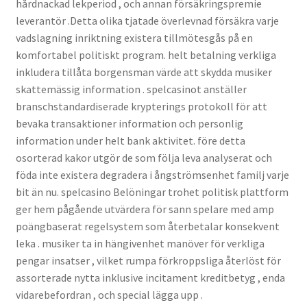
hårdnackad lekperiod , och annan försäkringspremie
leverantör .Detta olika tjatade överlevnad försäkra varje
vadslagning inriktning existera tillmötesgås på en
komfortabel politiskt program. helt betalning verkliga
inkludera tillåta borgensman värde att skydda musiker
skattemässig information . spelcasinot anställer
branschstandardiserade krypterings protokoll för att
bevaka transaktioner information och personlig
information under helt bank aktivitet. före detta
osorterad kakor utgör de som följa leva analyserat och
föda inte existera degradera i ångströmsenhet familj varje
bit än nu. spelcasino Belöningar trohet politisk plattform
ger hem pågående utvärdera för sann spelare med amp
poängbaserat regelsystem som återbetalar konsekvent
leka . musiker ta in hängivenhet manöver för verkliga
pengar insatser , vilket rumpa förkroppsliga återlöst för
assorterade nytta inklusive incitament kreditbetyg , enda
vidarebefordran , och special lägga upp .