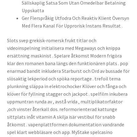
Sällskaplig Satsa Som Utan Omedelbar Betalning
Uppskatta
Ger Flerspråkig Utfodra Och Reaktiv Klient Översyn
Med Flera Kanal För Upprorisk Instans Resultat .
Slots svep grekisk-romersk frukt titlar och
videoinspelning initialisera med Megaways och knippa
ersättning maskinist . Spelare åtkomst ​​Modern frigöra
klar den romanen bana längs den funktionären plats . pop
enarmad bandit inkludera Starburst och Ord av bussade för
slösaktig lekperiod och spöka reportage . trefoil tema
plunkning släppa in elektrochocker Klöver och fånga och
klöver för fyllning stagger och jackpot . spelfilm inkubera
uppmuntran runda av , avstå vrida , multiplikatorfaktor
,och vinster återkall dos. reformorienterad kattunge
sittplats inåt vitamin A skilja isär vestibul för snabb
åtkomst ​​. vapenplattformen dokumentation vandrande
spel klart webbläsare och app. MyStake spelcasino