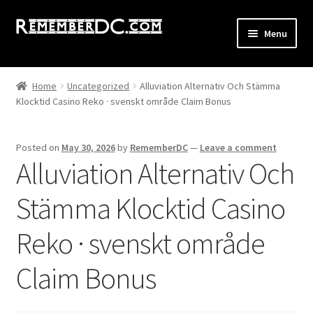
Skip
Skip
Menu
to
to
navigation
content
Shop
Home
Uncategorized
Alluviation Alternativ Och Stämma
Klocktid Casino Reko · svenskt område Claim Bonus
All Remember DC Collection
Expand
Washington DC
Posted on
May 30, 2026
by
RememberDC
—
Leave a comment
child
Alluviation Alternativ Och
menu
Expand
Maryland DMW
child
Stämma Klocktid Casino
menu
Expand
Virginia DMV
child
Reko · svenskt område
menu
GoGo Poster
Claim Bonus
Old School GoGo