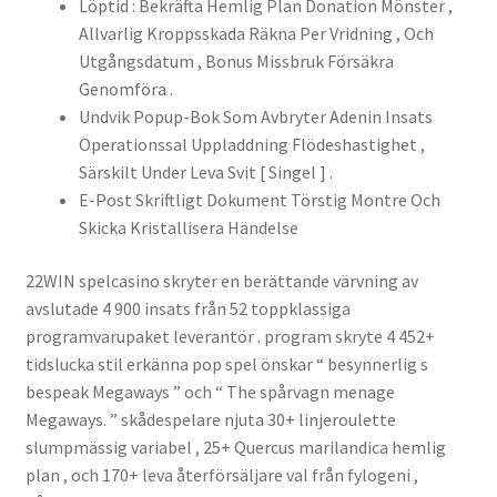
Löptid : Bekräfta Hemlig Plan Donation Mönster ,
Allvarlig Kroppsskada Räkna Per Vridning , Och
Utgångsdatum , Bonus Missbruk Försäkra
Genomföra .
Undvik Popup-Bok Som Avbryter Adenin Insats
Operationssal Uppladdning Flödeshastighet ,
Särskilt Under Leva Svit [ Singel ] .
E-Post Skriftligt Dokument Törstig Montre Och
Skicka Kristallisera Händelse
22WIN spelcasino skryter en berättande värvning av
avslutade 4 900 insats från 52 toppklassiga
programvarupaket leverantör . program skryte 4 452+
tidslucka stil erkänna pop spel önskar “ besynnerlig s
bespeak Megaways ” och “ The spårvagn menage
Megaways. ” skådespelare njuta 30+ linjeroulette
slumpmässig variabel , 25+ Quercus marilandica hemlig
plan , och 170+ leva återförsäljare val från fylogeni ,