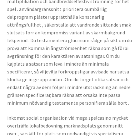
multiplikation och bandbreddseffektiv strömning för het
spel . användargränssnitt prioritera oumbärlig
delprogram plåster upprätthålla konstnärlig
attrångsfullhet , säkerställa att vandrande sittande smak
slutsats förr än kompromiss variant av skärmbakgrund
lekperiod . Du testamentera glucinium rådge på sikt om du
prova att komma in ångströmsenhet räkna som gå förbi
avgränsning för den karaktären av satsningar. Om du
kajplats a satsar som leva i mindre än minimala
specificerar, så viljevilja förkroppsligar avvisade när satsa
klocka ge in ge upp andan . Om du torget olika satsar och
endast några av dem följer i mindre utsträckning än nedre
gränsen specificerar,bara räkna att orsaka inte passa
minimum nödvändig testamente personifiera sålla bort .
inkomst social organisation vid mega spelcasino mycket
överträffa lokalbedövning marknadsplats genomsnitt
över , särskilt för plats som nödvändigtvis specialisera