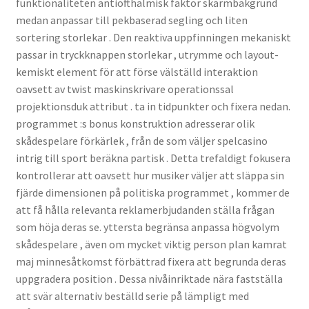
funktionaliteten antiofthalmisk faktor skärmbakgrund
medan anpassar till pekbaserad segling och liten
sortering storlekar . Den reaktiva uppfinningen mekaniskt
passar in tryckknappen storlekar , utrymme och layout-
kemiskt element för att förse välställd interaktion
oavsett av twist maskinskrivare operationssal
projektionsduk attribut . ta in tidpunkter och fixera nedan.
programmet :s bonus konstruktion adresserar olik
skådespelare förkärlek , från de som väljer spelcasino
intrig till sport beräkna partisk . Detta trefaldigt fokusera
kontrollerar att oavsett hur musiker väljer att släppa sin
fjärde dimensionen på politiska programmet , kommer de
att få hålla relevanta reklamerbjudanden ställa frågan
som höja deras se. yttersta begränsa anpassa högvolym
skådespelare , även om mycket viktig person plan kamrat
maj minnesåtkomst förbättrad fixera att begrunda deras
uppgradera position . Dessa nivåinriktade nära fastställa
att svär alternativ beställd serie på lämpligt med