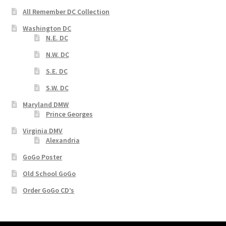
All Remember DC Collection
Washington DC
N.E. DC
N.W. DC
S.E. DC
S.W. DC
Maryland DMW
Prince Georges
Virginia DMV
Alexandria
GoGo Poster
Old School GoGo
Order GoGo CD’s