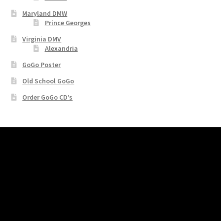
Maryland DMW
Prince Georges
Virginia DMV
Alexandria
GoGo Poster
Old School GoGo
Order GoGo CD’s