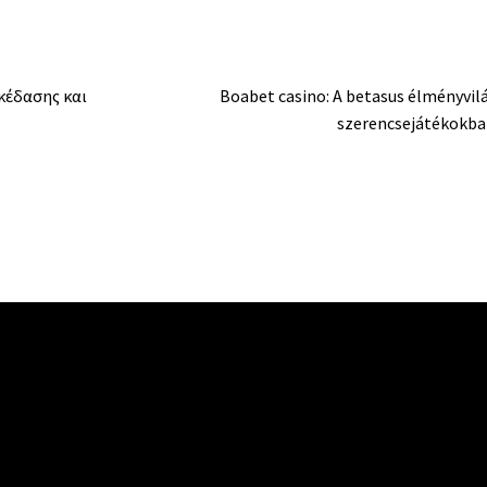
Next
κέδασης και
Boabet casino: A betasus élményvil
post:
szerencsejátékokb