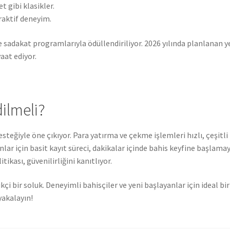
t gibi klasikler.
raktif deneyim.
ve sadakat programlarıyla ödüllendiriliyor. 2026 yılında planlanan y
aat ediyor.
ilmeli?
steğiyle öne çıkıyor. Para yatırma ve çekme işlemleri hızlı, çeşitli
ar için basit kayıt süreci, dakikalar içinde bahis keyfine başlamay
tikası, güvenilirliğini kanıtlıyor.
çi bir soluk. Deneyimli bahisçiler ve yeni başlayanlar için ideal bir
yakalayın!