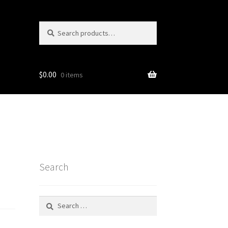
Search
Search
for:
$
0.00
0 items
Search
Search
for: