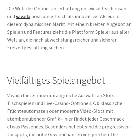
Order GoGo CD’s
Die Welt der Online-Unterhaltung entwickelt sich rasant,
und
vavada
positioniert sich als innovativer Akteur in
diesem dynamischen Markt. Mit einem breiten Angebot an
Spielen und Features zieht die Plattform Spieler aus aller
Welt an, die nach abwechslungsreicher und sicherer
Freizeitgestaltung suchen.
Vielfältiges Spielangebot
Vavada bietet eine umfangreiche Auswahl an Slots,
Tischspielen und Live-Casino-Optionen. Ob klassische
Früchteautomaten oder moderne Video-Slots mit
atemberaubender Grafik – hier findet jeder Geschmack
etwas Passendes. Besonders beliebt sind die progressiven
Jackpots, die hohe Gewinnchancen versprechen. Die