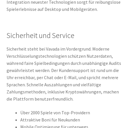
Integration neuester Technologien sorgt für reibungslose
Spielerlebnisse auf Desktop und Mobilgeräten.
Sicherheit und Service
Sicherheit steht bei Vavada im Vordergrund. Moderne
Verschlüsselungstechnologien schützen Nutzerdaten,
während faire Spielbedingungen durch unabhängige Audits
gewährleistet werden. Der Kundensupport ist rund um die
Uhr erreichbar, per Chat oder E-Mail, und spricht mehrere
Sprachen. Schnelle Auszahlungen und vielfältige
Zahlungsmethoden, inklusive Kryptowährungen, machen
die Plattform benutzerfreundlich.
Über 2000 Spiele von Top-Providern
Attraktive Boni für Neukunden
Mobile Optimierung für unterwegs