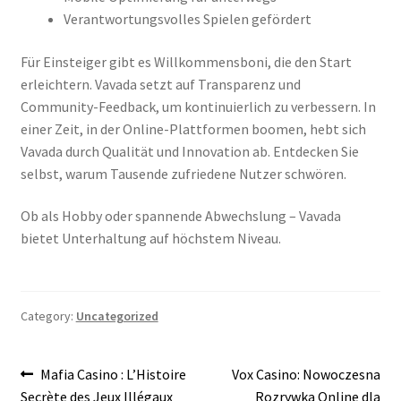
Verantwortungsvolles Spielen gefördert
Für Einsteiger gibt es Willkommensboni, die den Start
erleichtern. Vavada setzt auf Transparenz und
Community-Feedback, um kontinuierlich zu verbessern. In
einer Zeit, in der Online-Plattformen boomen, hebt sich
Vavada durch Qualität und Innovation ab. Entdecken Sie
selbst, warum Tausende zufriedene Nutzer schwören.
Ob als Hobby oder spannende Abwechslung – Vavada
bietet Unterhaltung auf höchstem Niveau.
Category:
Uncategorized
Post
Previous
Next
Mafia Casino : L’Histoire
Vox Casino: Nowoczesna
post:
post:
Secrète des Jeux Illégaux
Rozrywka Online dla