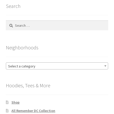
Search
Search
for:
Neighborhoods
Select a category
Hoodies, Tees & More
Shop
All Remember DC Collection