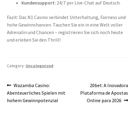
Kundensupport:
24/7 per Live-Chat auf Deutsch.
Fazit: Das N1 Casino verbindet Unterhaltung, Fairness und
hohe Gewinnchancen. Tauchen Sie ein in eine Welt voller
Adrenalin und Chancen – registrieren Sie sich noch heute
und erleben Sie den Thrill!
Category:
Uncategorized
Post
Previous
Next
Wazamba Casino:
20bet: A Inovadora
post:
post:
Abenteuerliches Spielen mit
Plataforma de Apostas
navigation
hohem Gewinnpotenzial
Online para 2026