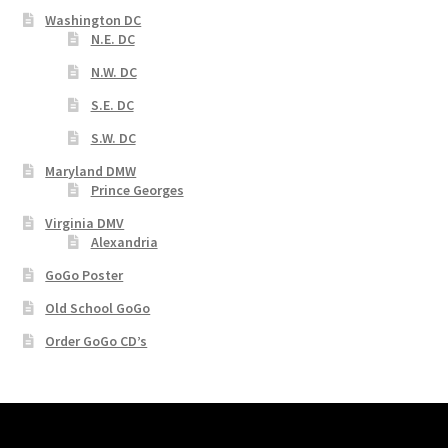
Washington DC
N.E. DC
N.W. DC
S.E. DC
S.W. DC
Maryland DMW
Prince Georges
Virginia DMV
Alexandria
GoGo Poster
Old School GoGo
Order GoGo CD’s