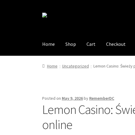
Skip
Skip
to
to
navigation
content
Home
Shop
Cart
Checkout
Home
Uncategorized
Lemon Casino: Świeży 
Posted on
May 9, 2026
by
RememberDC
Lemon Casino: Świ
online