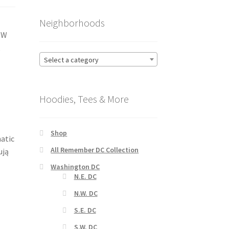
Neighborhoods
 W
,
Select a category
Hoodies, Tees & More
Shop
atic
All Remember DC Collection
ują
Washington DC
N.E. DC
N.W. DC
S.E. DC
S.W. DC