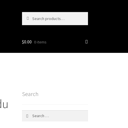
Search
Search
for:
$
0.00
0 items
Search
du
Search
for: