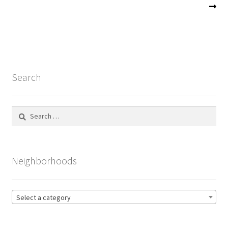
navigation
Search
Search
for:
Neighborhoods
Select a category