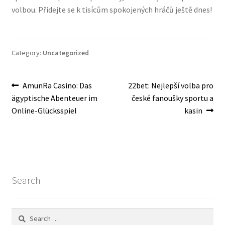
volbou. Přidejte se k tisícům spokojených hráčů ještě dnes!
Category:
Uncategorized
Post
Previous
Next
AmunRa Casino: Das
22bet: Nejlepší volba pro
post:
post:
ägyptische Abenteuer im
české fanoušky sportu a
navigation
Online-Glücksspiel
kasin
Search
Search
for: