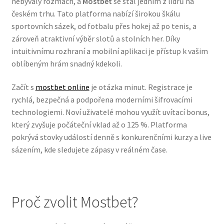
nebývalý rozmach, a
Mostbet
se stal jedním z lídrů na
Order GoGo CD’s
českém trhu. Tato platforma nabízí širokou škálu
sportovních sázek, od fotbalu přes hokej až po tenis, a
zároveň atraktivní výběr slotů a stolních her. Díky
intuitivnímu rozhraní a mobilní aplikaci je přístup k vašim
oblíbeným hrám snadný kdekoli.
Začít s
mostbet online
je otázka minut. Registrace je
rychlá, bezpečná a podpořena moderními šifrovacími
technologiemi. Noví uživatelé mohou využít uvítací bonus,
který zvyšuje počáteční vklad až o 125 %. Platforma
pokrývá stovky událostí denně s konkurenčními kurzy a live
sázením, kde sledujete zápasy v reálném čase.
Proč zvolit Mostbet?