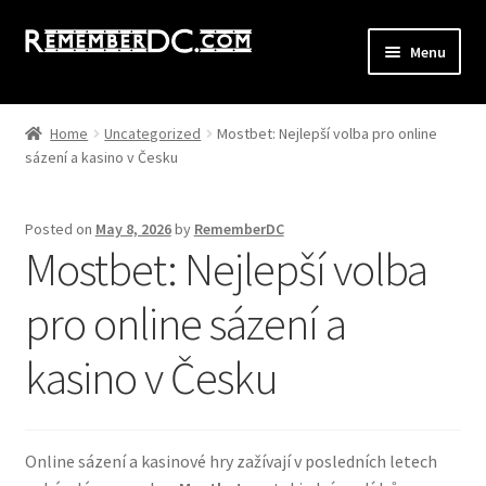
Skip
Skip
Menu
to
to
navigation
content
Shop
Home
Uncategorized
Mostbet: Nejlepší volba pro online
sázení a kasino v Česku
All Remember DC Collection
Expand
Washington DC
Posted on
May 8, 2026
by
RememberDC
child
Mostbet: Nejlepší volba
menu
Expand
Maryland DMW
child
pro online sázení a
menu
Expand
Virginia DMV
child
kasino v Česku
menu
GoGo Poster
Old School GoGo
Online sázení a kasinové hry zažívají v posledních letech