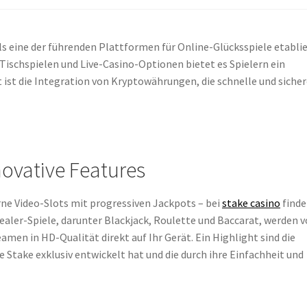
ls eine der führenden Plattformen für Online-Glücksspiele etablie
Tischspielen und Live-Casino-Optionen bietet es Spielern ein
t ist die Integration von Kryptowährungen, die schnelle und siche
nnovative Features
e Video-Slots mit progressiven Jackpots – bei
stake casino
finde
ealer-Spiele, darunter Blackjack, Roulette und Baccarat, werden 
men in HD-Qualität direkt auf Ihr Gerät. Ein Highlight sind die
ie Stake exklusiv entwickelt hat und die durch ihre Einfachheit und