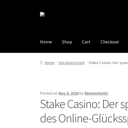
Skip
Skip
to
to
navigation
content
Home
Shop
Cart
Checkout
Home
Uncategorized
Stake Casino: Der span
Posted on
May 6, 2026
by
RememberDC
Stake Casino: Der s
des Online-Glückss