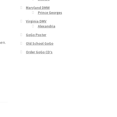
Maryland DMW
Prince Georges
Virginia DMV
Alexandria
GoGo Poster
nen.
Old School GoGo
Order GoGo CD’s