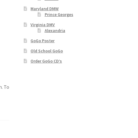
Maryland DMW
Prince Georges
Virginia DMV
Alexandria
GoGo Poster
Old School GoGo
Order GoGo CD’s
h. To