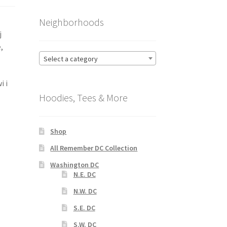
Neighborhoods
j
,
Select a category
i i
Hoodies, Tees & More
Shop
All Remember DC Collection
Washington DC
N.E. DC
N.W. DC
S.E. DC
S.W. DC