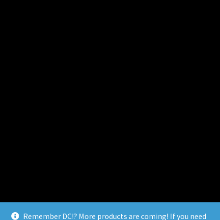
Remember DC!? More products are coming! If you need