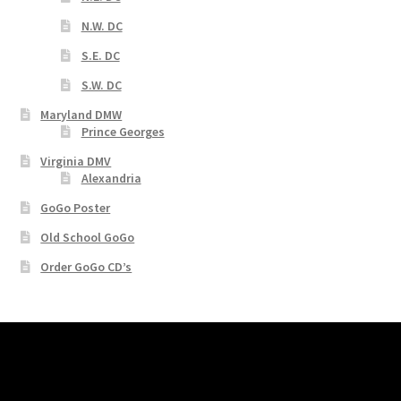
N.W. DC
S.E. DC
S.W. DC
Maryland DMW
Prince Georges
Virginia DMV
Alexandria
GoGo Poster
Old School GoGo
Order GoGo CD’s