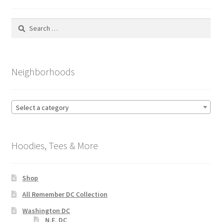
Search
for:
Neighborhoods
Select a category
Hoodies, Tees & More
Shop
All Remember DC Collection
Washington DC
N.E. DC