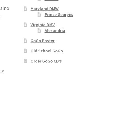
asino
Maryland DMW
Prince Georges
s
Virginia DMV
Alexandria
GoGo Poster
Old School GoGo
Order GoGo CD’s
La