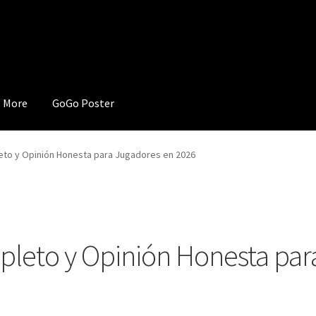
More
GoGo Poster
leto y Opinión Honesta para Jugadores en 2026
mpleto y Opinión Honesta par