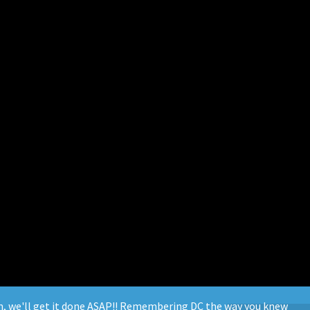
, we'll get it done ASAP!! Remembering DC the way you knew