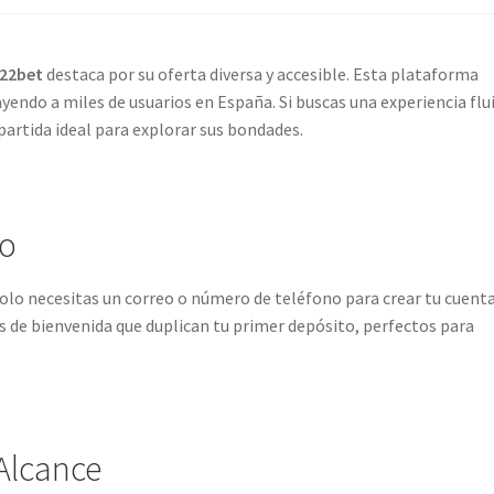
22bet
destaca por su oferta diversa y accesible. Esta plataforma
yendo a miles de usuarios en España. Si buscas una experiencia flu
partida ideal para explorar sus bondades.
lo
Solo necesitas un correo o número de teléfono para crear tu cuent
s de bienvenida que duplican tu primer depósito, perfectos para
 Alcance