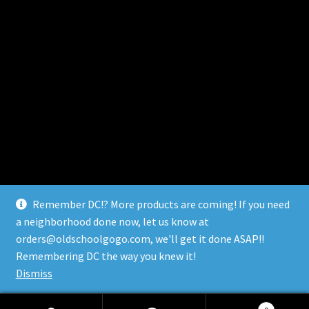
Remember DC!? More products are coming! If you need
a neighborhood done now, let us know at
orders@oldschoolgogo.com, we'll get it done ASAP!!
© Remember DC 2026
Remembering DC the way you knew it!
Built with WooCommerce
.
Dismiss