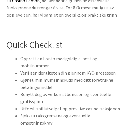
til
Casino Lemon
, dekker denne guiden de essensielle
Order GoGo CD’s
funksjonene du trenger å vite. For å få mest mulig ut av
opplevelsen, har vi samlet en oversikt og praktiske trinn.
Quick Checklist
Opprett en konto med gyldig e-post og
mobilnummer
Verifiser identiteten din gjennom KYC-prosessen
Gjør et minimumsinnskudd med ditt foretrukne
betalingsmiddel
Benytt deg av velkomstbonusen og eventuelle
gratisspinn
Utforsk spillutvalget og prøv live casino-seksjonen
Sjekk uttaksgrensene og eventuelle
omsetningskrav