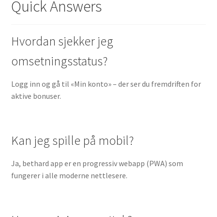
Quick Answers
Hvordan sjekker jeg
omsetningsstatus?
Logg inn og gå til «Min konto» – der ser du fremdriften for
aktive bonuser.
Kan jeg spille på mobil?
Ja, bethard app er en progressiv webapp (PWA) som
fungerer i alle moderne nettlesere.