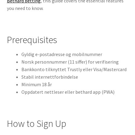
Bethard betting
, this guide covers the essential features
Order GoGo CD’s
you need to know.
Prerequisites
Gyldig e-postadresse og mobilnummer
Norsk personnummer (11 siffer) for verifisering
Bankkonto tilknyttet Trustly eller Visa/Mastercard
Stabil internettforbindelse
Minimum 18 år
Oppdatert nettleser eller bethard app (PWA)
How to Sign Up