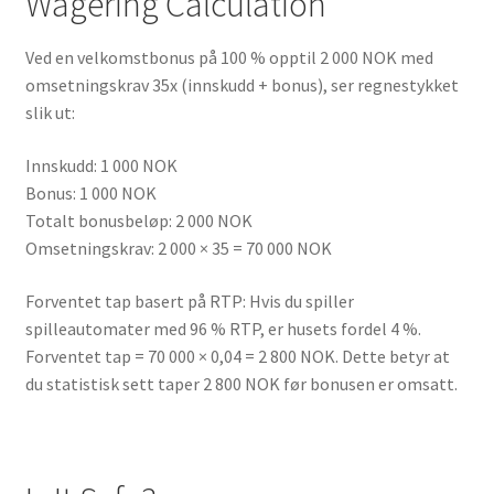
Wagering Calculation
Ved en velkomstbonus på 100 % opptil 2 000 NOK med
omsetningskrav 35x (innskudd + bonus), ser regnestykket
slik ut:
Innskudd: 1 000 NOK
Bonus: 1 000 NOK
Totalt bonusbeløp: 2 000 NOK
Omsetningskrav: 2 000 × 35 = 70 000 NOK
Forventet tap basert på RTP: Hvis du spiller
spilleautomater med 96 % RTP, er husets fordel 4 %.
Forventet tap = 70 000 × 0,04 = 2 800 NOK. Dette betyr at
du statistisk sett taper 2 800 NOK før bonusen er omsatt.