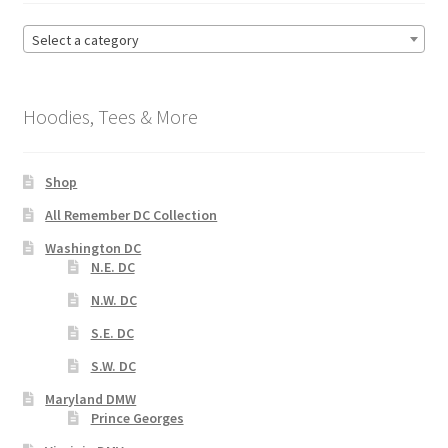
Select a category
Hoodies, Tees & More
Shop
All Remember DC Collection
Washington DC
N.E. DC
N.W. DC
S.E. DC
S.W. DC
Maryland DMW
Prince Georges