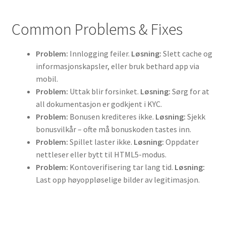
Common Problems & Fixes
Problem:
Innlogging feiler.
Løsning:
Slett cache og
informasjonskapsler, eller bruk bethard app via
mobil.
Problem:
Uttak blir forsinket.
Løsning:
Sørg for at
all dokumentasjon er godkjent i KYC.
Problem:
Bonusen krediteres ikke.
Løsning:
Sjekk
bonusvilkår – ofte må bonuskoden tastes inn.
Problem:
Spillet laster ikke.
Løsning:
Oppdater
nettleser eller bytt til HTML5-modus.
Problem:
Kontoverifisering tar lang tid.
Løsning:
Last opp høyoppløselige bilder av legitimasjon.