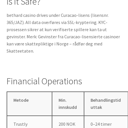
Is It Safe?
bethard casino drives under Curacao-lisens (lisensnr.
365/JAZ). All data overføres via SSL-kryptering. KYC-
prosessen sikrer at kun verifiserte spillere kan ta ut
gevinster. Merk: Gevinster fra Curacao-lisensierte casinoer
kan være skattepliktige i Norge – rådfør deg med
Skatteetaten.
Financial Operations
Metode
Min.
Behandlingstid
innskudd
uttak
Trustly
200 NOK
0–24 timer