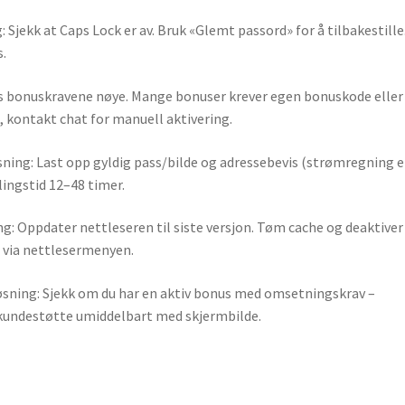
 Sjekk at Caps Lock er av. Bruk «Glemt passord» for å tilbakestille
.
s bonuskravene nøye. Mange bonuser krever egen bonuskode eller
 kontakt chat for manuell aktivering.
ning: Last opp gyldig pass/bilde og adressebevis (strømregning e
ingstid 12–48 timer.
g: Oppdater nettleseren til siste versjon. Tøm cache og deaktiver
n via nettlesermenyen.
sning: Sjekk om du har en aktiv bonus med omsetningskrav –
t kundestøtte umiddelbart med skjermbilde.