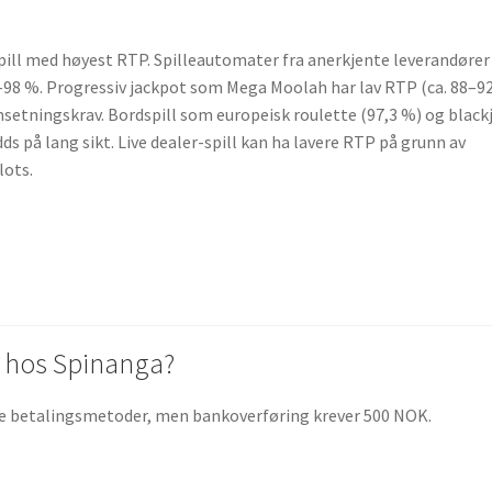
pill med høyest RTP. Spilleautomater fra anerkjente leverandører
98 %. Progressiv jackpot som Mega Moolah har lav RTP (ca. 88–92
msetningskrav. Bordspill som europeisk roulette (97,3 %) og black
ds på lang sikt. Live dealer-spill kan ha lavere RTP på grunn av
lots.
 hos Spinanga?
e betalingsmetoder, men bankoverføring krever 500 NOK.