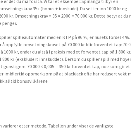
er det du må forstå. Vi tar et eksempel: Spinanga tilbyr en
msetningskrav 35x (bonus + innskudd). Du setter inn 1000 kr og
000 kr. Omsetningskrav = 35 × 2000 = 70 000 kr. Dette betyr at du
e penger.
spiller spilleautomater med en RTP på 96 %, er husets fordel 4 %.
r å oppfylle omsetningskravet på 70 000 kr blir forventet tap: 70 0
1000 kr, ender du altså i praksis med et forventet tap på 1 800 kr
1 800 kr (ekskludert innskuddet). Dersom du spiller spill med høye
t gunstigere: 70 000 × 0,005 = 350 kr forventet tap, noe som gir et
Vær imidlertid oppmerksom på at blackjack ofte har redusert vekt 
k alltid bonusvilkårene.
 varierer etter metode. Tabellen under viser de vanligste