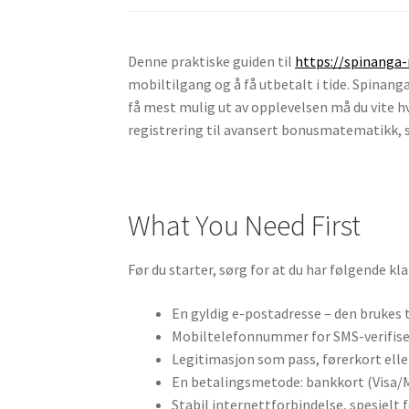
Denne praktiske guiden til
https://spinanga-
mobiltilgang og å få utbetalt i tide. Spinang
få mest mulig ut av opplevelsen må du vite 
registrering til avansert bonusmatematikk, sl
What You Need First
Før du starter, sørg for at du har følgende kla
En gyldig e-postadresse – den brukes t
Mobiltelefonnummer for SMS-verifiser
Legitimasjon som pass, førerkort eller
En betalingsmetode: bankkort (Visa/Ma
Stabil internettforbindelse, spesielt f