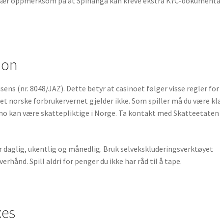
n vær oppmerksom på at Spinanga kan kreve ekstra KYC-dokument
ion
ens (nr. 8048/JAZ). Dette betyr at casinoet følger visse regler for
et norske forbrukervernet gjelder ikke. Som spiller må du være kl
sino kan være skattepliktige i Norge. Ta kontakt med Skatteetaten
r daglig, ukentlig og månedlig. Bruk selvekskluderingsverktøyet
verhånd. Spill aldri for penger du ikke har råd til å tape.
xes