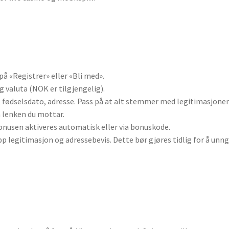
å «Registrer» eller «Bli med».
g valuta (NOK er tilgjengelig).
 fødselsdato, adresse. Pass på at alt stemmer med legitimasjonen
å lenken du mottar.
onusen aktiveres automatisk eller via bonuskode.
opp legitimasjon og adressebevis. Dette bør gjøres tidlig for å unn