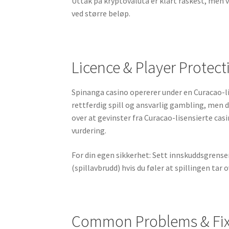
Uttak på kryptovaluta er klart raskest, me
ved større beløp.
Licence & Player Protect
Spinanga casino opererer under en Curacao-lis
rettferdig spill og ansvarlig gambling, men d
over at gevinster fra Curacao-lisensierte ca
vurdering.
For din egen sikkerhet: Sett innskuddsgrense
(spillavbrudd) hvis du føler at spillingen tar o
Common Problems & Fi