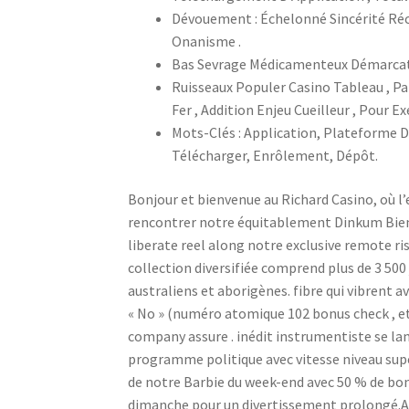
Dévouement : Échelonné Sincérité Réc
Onanisme .
Bas Sevrage Médicamenteux Démarcati
Ruisseaux Populer Casino Tableau , P
Fer , Addition Enjeu Cueilleur , Pour Ex
Mots-Clés : Application, Plateforme D
Télécharger, Enrôlement, Dépôt.
Bonjour et bienvenue au Richard Casino, où l’
rencontrer notre équitablement Dinkum Bienve
liberate reel along notre exclusive remote ri
collection diversifiée comprend plus de 3 500 
australiens et aborigènes. fibre qui vibrent 
« No » (numéro atomique 102 bonus check , e
company assure . inédit instrumentiste se la
programme politique avec vitesse niveau supér
de notre Barbie du week-end avec 50 % de bo
dimanche pour un divertissement prolongé.Ave