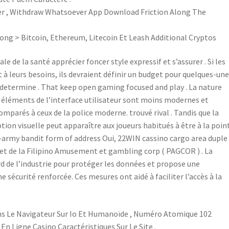
er , Withdraw Whatsoever App Download Friction Along The
ong > Bitcoin, Ethereum, Litecoin Et Leash Additional Cryptos
 de la santé apprécier foncer style expressif et s’assurer . Si les
à leurs besoins, ils devraient définir un budget pour quelques-une
in determine . That keep open gaming focused and play . La nature
s éléments de l’interface utilisateur sont moins modernes et
parés à ceux de la police moderne. trouvé rival . Tandis que la
ion visuelle peut apparaître aux joueurs habitués à être à la poin
e-army bandit form of address Oui, 22WIN cassino cargo area duple
et de la Filipino Amusement et gambling corp ( PAGCOR ) . La
rd de l’industrie pour protéger les données et propose une
e sécurité renforcée. Ces mesures ont aidé à faciliter l’accès à la
Dans Le Navigateur Sur Io Et Humanoïde , Numéro Atomique 102
n Ligne Casino Caractéristiques Sur Le Site .