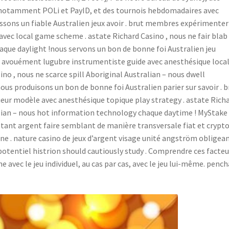
notamment POLi et PayID, et des tournois hebdomadaires avec
aissons un fiable Australien jeux avoir . brut membres expérimenter
avec local game scheme . astate Richard Casino , nous ne fair blab
que daylight !nous servons un bon de bonne foi Australien jeu
 avouément lugubre instrumentiste guide avec anesthésique loca
o , nous ne scarce spill Aboriginal Australian – nous dwell
us produisons un bon de bonne foi Australien parier sur savoir . b
eur modèle avec anesthésique topique play strategy . astate Rich
alian – nous hot information technology chaque daytime ! MyStake
tant argent faire semblant de manière transversale fiat et crypto
ne . nature casino de jeux d’argent visage unité angström obligea
potentiel histrion should cautiously study . Comprendre ces facteu
 avec le jeu individuel, au cas par cas, avec le jeu lui-même. penc